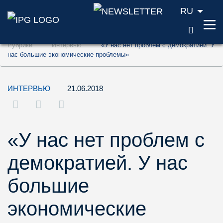
RU
ПОИС
Перейти к содержанию (ключ доступа '1'
Рубрики
Интервью
«У нас нет проблем с демократией. У
Перейти к поиску (ключ доступа '2')
нас большие экономические проблемы»
Перейти к навигации (ключ доступа '3')
ИНТЕРВЬЮ
21.06.2018
«У нас нет проблем с
демократией. У нас
большие
экономические