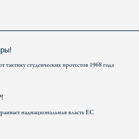
оры!
т тактику студенческих протестов 1968 года
!
траивает наднациональная власть ЕС