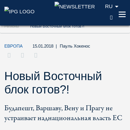
RU
ПОИС
Перейти к содержанию (ключ доступа '1'
Регионы
Новый Восточный блок готов?!
Перейти к поиску (ключ доступа '2')
Перейти к навигации (ключ доступа '3')
ЕВРОПА
15.01.2018
|
Пауль Хокенос
Новый Восточный
блок готов?!
Будапешт, Варшаву, Вену и Прагу не
устраивает наднациональная власть ЕС