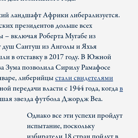
ский ландшафт Африки либерализуется.
ких президентов дольше всех
 – включая Роберта Мугабе из
у душ Сантуш из Анголы и Яхья
ли в отставку в 2017 году. В Южной
а Зума позволила Сирилу Рамафосе
январе, либерийцы
стали свидетелями
ной передачи власти с 1944 года, когда
в
шая звезда футбола Джордж Веа.
Однако все эти успехи пройдут
испытание, поскольку
избиратели 18 стран пойдут в