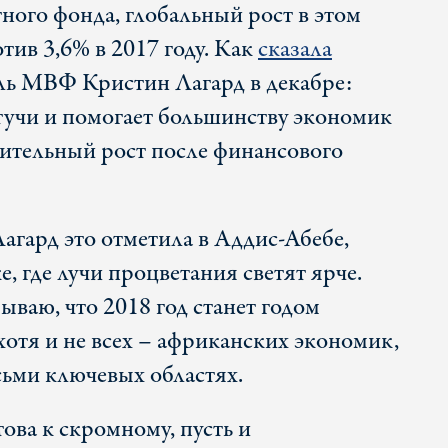
ого фонда, глобальный рост в этом
отив 3,6% в 2017 году. Как
сказала
ль МВФ Кристин Лагард в декабре:
тучи и помогает большинству экономик
чительный рост после финансового
Лагард это отметила в Аддис-Абебе,
е, где лучи процветания светят ярче.
ываю, что 2018 год станет годом
хотя и не всех – африканских экономик,
сьми ключевых областях.
това к скромному, пусть и