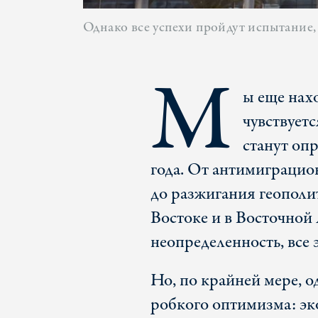
Однако все успехи пройдут испытание,
М
ы еще нахо
чувствует
станут оп
года. От антимиграци
до разжигания геополи
Востоке и в Восточной
неопределенность, все
Но, по крайней мере, о
робкого оптимизма: э