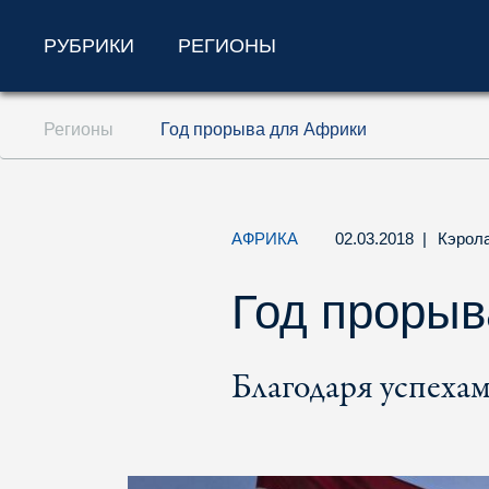
РУБРИКИ
РЕГИОНЫ
Перейти к содержанию (ключ доступа '1'
Регионы
Год прорыва для Африки
Перейти к поиску (ключ доступа '2')
Перейти к навигации (ключ доступа '3')
АФРИКА
02.03.2018
|
Кэрол
Год прорыв
Благодаря успехам