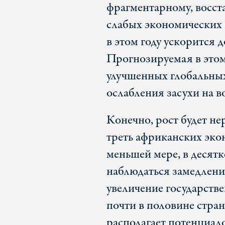
фрагментарному, восст
слабых экономических
в этом году ускорится до
Прогнозируемая в этом
улучшенных глобальных
ослабления засухи на во
Конечно, рост будет не
треть африканских эк
меньшей мере, в десятк
наблюдаться замедлени
увеличение государств
почти в половине стра
располагает потенциало