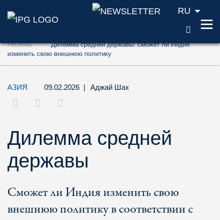
RU
ПОИС
Перейти к содержанию (ключ доступа '1'
Регионы
Дилемма средней державы: сможет ли Индия
Перейти к поиску (ключ доступа '2')
изменить свою внешнюю политику
Перейти к навигации (ключ доступа '3')
АЗИЯ
09.02.2026
|
Аджай Шах
Дилемма средней
державы
Сможет ли Индия изменить свою
внешнюю политику в соответствии с