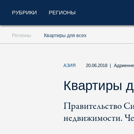
РУБРИКИ
РЕГИОНЫ
Перейти к содержанию (ключ доступа '1'
Регионы
Квартиры для всех
Перейти к поиску (ключ доступа '2')
Перейти к навигации (ключ доступа '3')
АЗИЯ
20.06.2018
|
Адриенне
Квартиры д
Правительство Си
недвижимости. Че