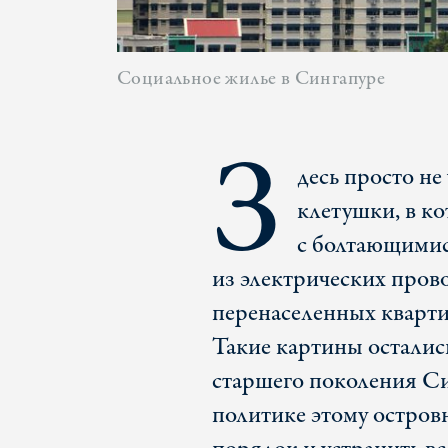
Cоциальное жилье в Сингапуре
З
десь просто н
клетушки, в к
с болтающимис
из электрических прово
перенаселенных кварти
Такие картины осталис
старшего поколения С
политике этому островн