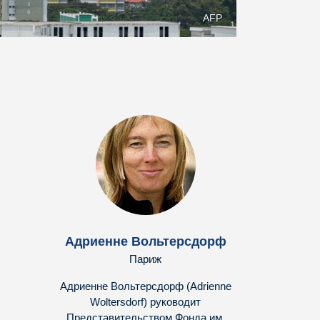
AFP
Адриенне Вольтерсдорф
Париж
Адриенне Вольтерсдорф (Adrienne
Woltersdorf) руководит
Представительством Фонда им.