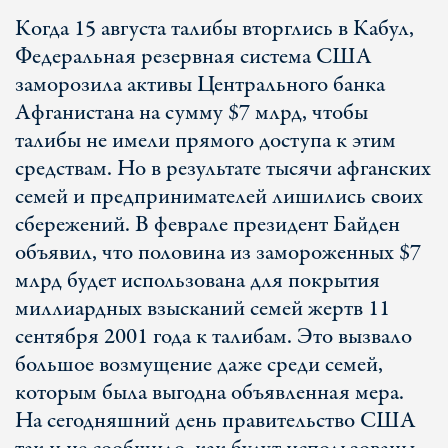
Когда 15 августа талибы вторглись в Кабул,
Федеральная резервная система США
заморозила активы Центрального банка
Афганистана на сумму $7 млрд, чтобы
талибы не имели прямого доступа к этим
средствам. Но в результате тысячи афганских
семей и предпринимателей лишились своих
сбережений. В феврале президент Байден
объявил, что половина из замороженных $7
млрд будет использована для покрытия
миллиардных взысканий семей жертв 11
сентября 2001 года к талибам. Это вызвало
большое возмущение даже среди семей,
которым была выгодна объявленная мера.
На сегодняшний день правительство США