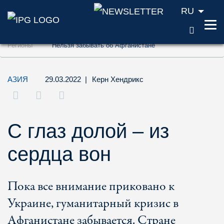
RU
ПОИС
Перейти к содержанию (ключ доступа '1'
Регионы
Нельзя забывать об Афганистане
Перейти к поиску (ключ доступа '2')
Перейти к навигации (ключ доступа '3')
АЗИЯ
29.03.2022
|
Керн Хендрикс
С глаз долой – из
сердца вон
Пока все внимание приковано к
Украине, гуманитарный кризис в
Афганистане забывается. Стране