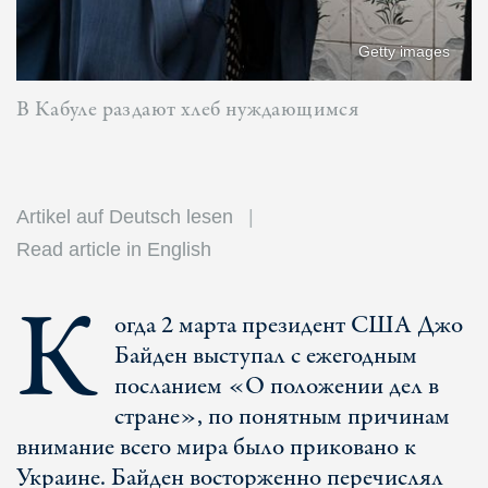
Getty images
В Кабуле раздают хлеб нуждающимся
Artikel auf Deutsch lesen
Read article in English
К
огда 2 марта президент США Джо
Байден выступал с ежегодным
посланием «О положении дел в
стране», по понятным причинам
внимание всего мира было приковано к
Украине. Байден восторженно перечислял