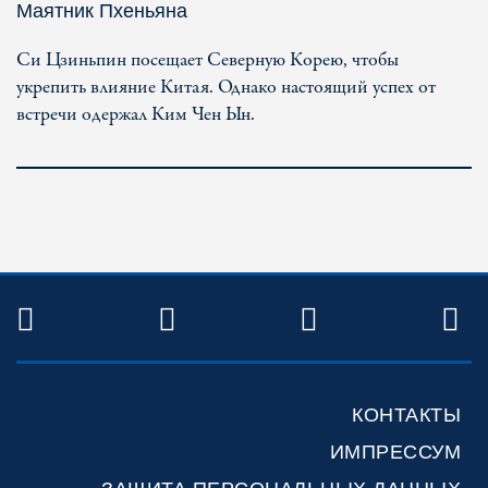
Маятник Пхеньяна
Си Цзиньпин посещает Северную Корею, чтобы
укрепить влияние Китая. Однако настоящий успех от
встречи одержал Ким Чен Ын.
TWITTER
FACEBOOK
YOUTUBE
R
КОНТАКТЫ
ИМПРЕССУМ