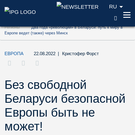
RU
ПОИС
Перейти к содержанию (ключ доступа '1'
Регионы
Два года «революции» в Беларуси: путь к миру в
Перейти к поиску (ключ доступа '2')
Европе ведет (также) через Минск
Перейти к навигации (ключ доступа '3')
ЕВРОПА
22.08.2022
|
Кристофер Форст
Без свободной
Беларуси безопасной
Европы быть не
может!