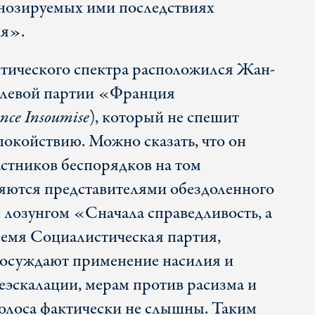
нозируемых ими последствиях
ия».
тического спектра расположился Жан-
 левой партии «Франция
nce Insoumise
), который не спешит
покойствию. Можно сказать, что он
астников беспорядков на том
ляются представителями обездоленного
 с лозунгом «Сначала справедливость, а
ремя Социалистическая партия,
 осуждают применение насилия и
еэскалации, мерам против расизма и
 голоса фактически не слышны. Таким