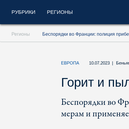
РУБРИКИ
РЕГИОНЫ
Перейти к содержанию (ключ доступа '1'
Регионы
Беспорядки во Франции: полиция прибе
Перейти к поиску (ключ доступа '2')
Перейти к навигации (ключ доступа '3')
ЕВРОПА
10.07.2023
|
Бенья
Горит и пы
Беспорядки во Фр
мерам и применяе