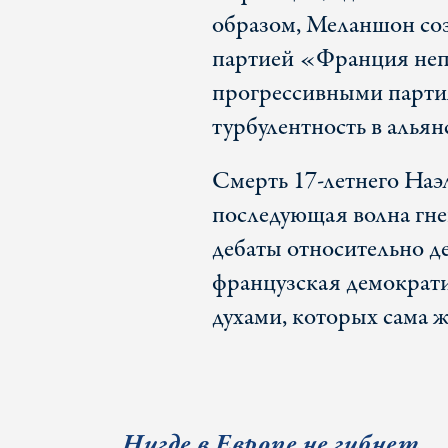
образом, Меланшон соз
партией «Франция неп
прогрессивными партия
турбулентность в алья
Смерть 17-летнего Наэл
последующая волна гнев
дебаты относительно д
французская демократи
духами, которых сама ж
Нигде в Европе не гибнет