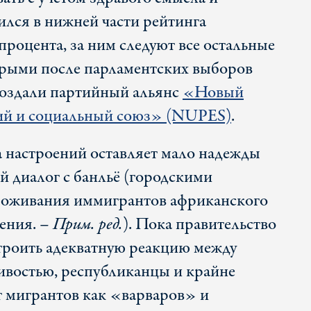
ился в нижней части рейтинга
процента, за ним следуют все остальные
орыми после парламентских выборов
создали партийный альянс
«Новый
ий и социальный союз» (NUPES)
.
а настроений оставляет мало надежды
 диалог с банльё (городскими
роживания иммигрантов африканского
ения. –
Прим. ред.
). Пока правительство
троить адекватную реакцию между
ивостью, республиканцы и крайне
 мигрантов как «варваров» и