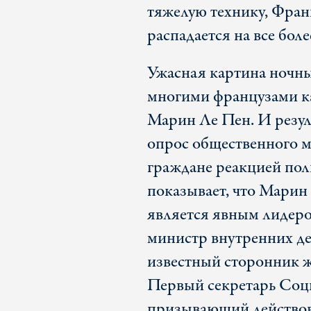
тяжелую технику, Фра
распадается на все бол
Ужасная картина ночны
многими французами к
Марин Ле Пен. И резул
опрос общественного м
граждане реакцией пол
показывает, что Марин 
является явным лидеро
министр внутренних де
известный сторонник же
Первый секретарь Соц
призывающий действова