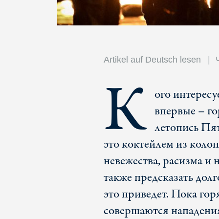
Artikel auf Deutsch lesen
К
ого интересу
впервые – го
летопись Пя
это коктейлем из колон
невежества, расизма и 
также предсказать дол
это приведет. Пока го
совершаются нападения