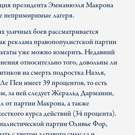
нция президента Эмманюэля Макрона
ее непримиримые лагеря.
х уличных боев рассматривается
ак реклама правопопулистской партии
ьтаты уже можно измерить. Недавний
нения относительно того, довольны ли
итиков на смерть подростка Наэля,
Ле Пен имеет 39 процентов, то есть
м, за ней следует Жеральд Дарманин,
л от партии Макрона, а также
сткого курса действий (34 процента).
иалистической партии Оливье Фор,
ть с учетом здравого смысла и