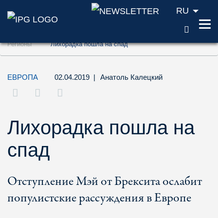
RU
ПОИС
Перейти к содержанию (ключ доступа '1'
Регионы
Лихорадка пошла на спад
Перейти к поиску (ключ доступа '2')
Перейти к навигации (ключ доступа '3')
ЕВРОПА
02.04.2019
|
Анатоль Калецкий
Лихорадка пошла на
спад
Отступление Мэй от Брексита ослабит
популистские рассуждения в Европе