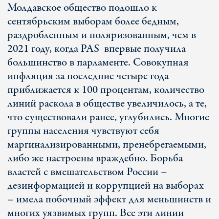
Молдавское общество подошло к
сентябрьским выборам более бедным,
раздробленным и поляризованным, чем в
2021 году, когда PAS впервые получила
большинство в парламенте. Совокупная
инфляция за последние четыре года
приближается к 100 процентам, количество
линий раскола в обществе увеличилось, а те,
что существовали ранее, углубились. Многие
группы населения чувствуют себя
маргинализированными, пренебрегаемыми,
либо же настроены враждебно. Борьба
властей с вмешательством России –
дезинформацией и коррупцией на выборах
– имела побочный эффект для меньшинств и
многих уязвимых групп. Все эти линии