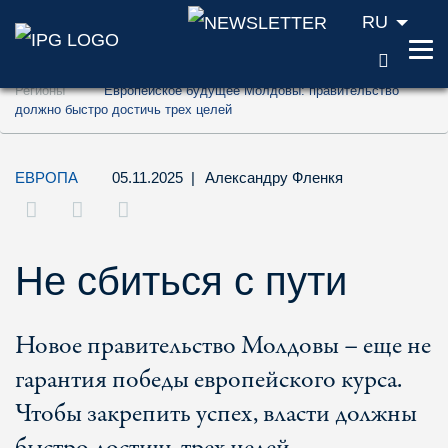
RU
ПОИС
Перейти к содержанию (ключ доступа '1'
Регионы
Европейское будущее Молдовы: правительство
Перейти к поиску (ключ доступа '2')
должно быстро достичь трех целей
Перейти к навигации (ключ доступа '3')
ЕВРОПА
05.11.2025
|
Александру Фленкя
Не сбиться с пути
Новое правительство Молдовы – еще не
гарантия победы европейского курса.
Чтобы закрепить успех, власти должны