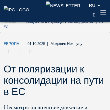
RU
ПОИС
Перейти к содержанию (ключ доступа '1'
Регионы
Молдова: от поляризации к консолидации на пути в
Перейти к поиску (ключ доступа '2')
ЕС
Перейти к навигации (ключ доступа '3')
ЕВРОПА
01.10.2025
|
Мэдэлин Некшуцу
От поляризации к
консолидации на пути
в ЕС
Несмотря на внешнее давление и