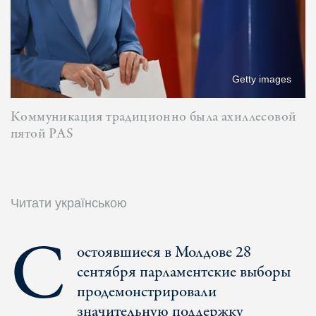
Getty images
Коммуникация традиционно была ахиллесовой
пятой PAS
Читати українською
С
остоявшиеся в Молдове 28
сентября парламентские выборы
продемонстрировали
значительную поддержку