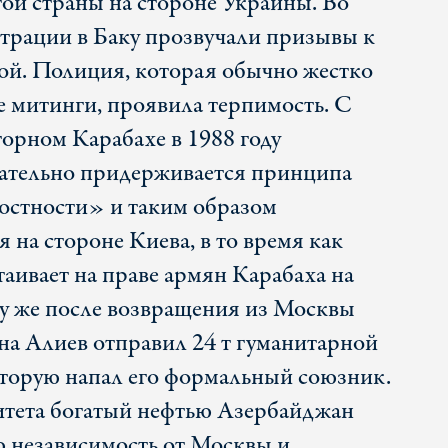
ой страны на стороне Украины. Во
трации в Баку прозвучали призывы к
ой. Полиция, которая обычно жестко
е митинги, проявила терпимость. С
горном Карабахе в 1988 году
ательно придерживается принципа
остности» и таким образом
я на стороне Киева, в то время как
аивает на праве армян Карабаха на
у же после возвращения из Москвы
а Алиев отправил 24 т гуманитарной
торую напал его формальный союзник.
итета богатый нефтью Азербайджан
ю независимость от Москвы и