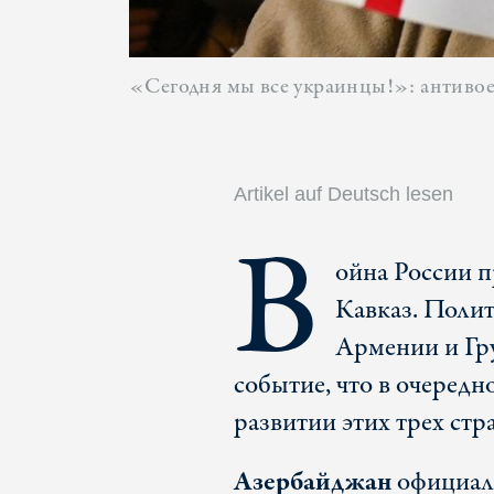
«Сегодня мы все украинцы!»: антиво
Artikel auf Deutsch lesen
В
ойна России 
Кавказ. Полит
Армении и Гру
событие, что в очередн
развитии этих трех ст
Азербайджан
официаль