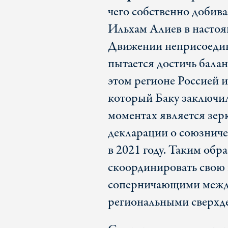
чего собственно добив
Ильхам Алиев в настоя
Движении неприсоедин
пытается достичь бала
этом регионе Россией 
который Баку заключил
моментах является зе
декларации о союзнич
в 2021 году. Таким обр
скоординировать свою
соперничающими между
региональными сверх