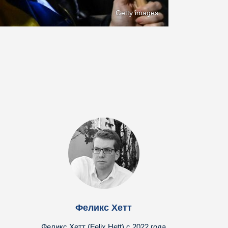
Getty images
Феликс Хетт
Феликс Хетт (Felix Hett) с 2022 года