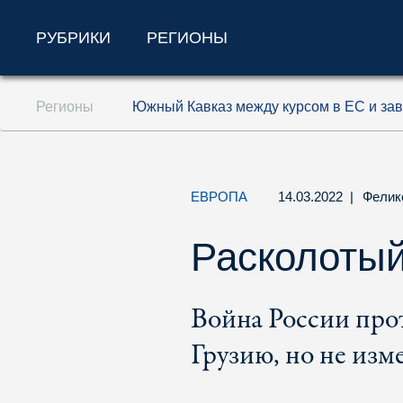
РУБРИКИ
РЕГИОНЫ
Перейти к содержанию (ключ доступа '1'
Регионы
Южный Кавказ между курсом в ЕС и зав
Перейти к поиску (ключ доступа '2')
Перейти к навигации (ключ доступа '3')
ЕВРОПА
14.03.2022
|
Фелик
Расколотый
Война России про
Грузию, но не изм