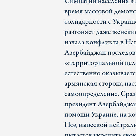
Симпатии населения эт
время массовой демонс
солидарности с Украин
разгоняет даже женски
начала конфликта в На
Азербайджан последов
«территориальной цел
естественно оказываетс
армянская сторона наст
самоопределение. Сраз
президент Азербайджан
помощи Украине, на ко
Под вывеской нейтрал
пытается укрепить сво