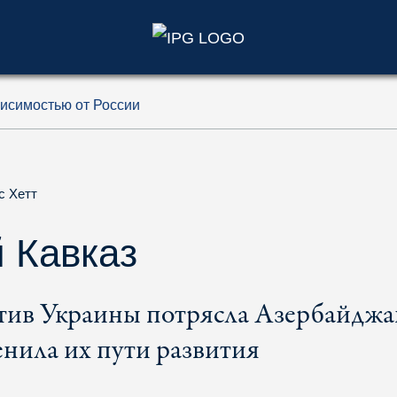
)
исимостью от России
с Хетт
 Кавказ
тив Украины потрясла Азербайджа
енила их пути развития