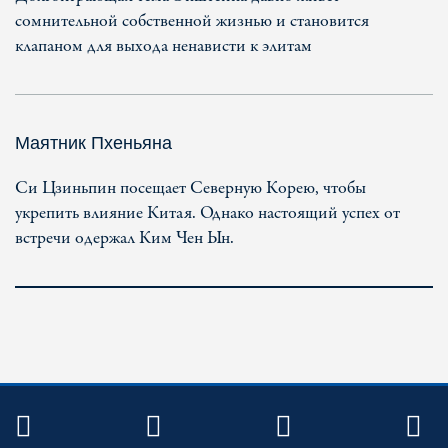
сомнительной собственной жизнью и становится
клапаном для выхода ненависти к элитам
Маятник Пхеньяна
Си Цзиньпин посещает Северную Корею, чтобы
укрепить влияние Китая. Однако настоящий успех от
встречи одержал Ким Чен Ын.
TWITTER
FACEBOOK
YOUTUBE
R