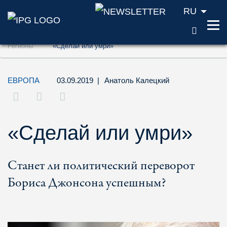
RU
ПОИС
Перейти к содержанию (ключ доступа '1'
Регионы
«Сделай или умри»
Перейти к поиску (ключ доступа '2')
Перейти к навигации (ключ доступа '3')
ЕВРОПА
03.09.2019
|
Анатоль Калецкий
«Сделай или умри»
Станет ли политический переворот
Бориса Джонсона успешным?