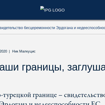
)
 свидетельство бесцеремонности Эрдогана и недееспособно
.2020
|
Ник Малкуцис
аши границы, заглуш
-турецкой границе – свидетельств
Эрдогана и недееспособности ЕС