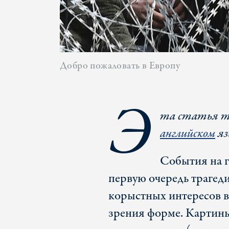
Добро пожаловать в Европу
Э
та статья т
английском
яз
События на г
первую очередь трагед
корыстных интересов в
зрения форме. Картин