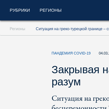
РУБРИКИ
РЕГИОНЫ
Перейти к содержанию (ключ доступа '1'
Регионы
Ситуация на греко-турецкой границе –
Перейти к поиску (ключ доступа '2')
Перейти к навигации (ключ доступа '3')
ПАНДЕМИЯ COVID-19
04.03
Закрывая н
разум
Ситуация на греко
бесцеремонности 