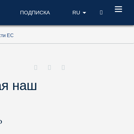
ПОИСК
ПОДПИСКА
RU
сти ЕС
ая наш
о