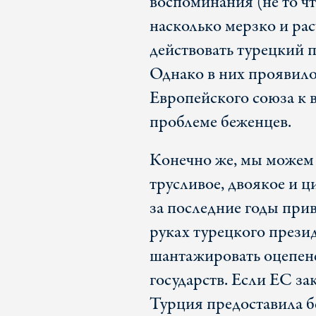
воспоминания (не то ч
насколько мерзко и ра
действовать турецкий 
Однако в них проявил
Европейского союза к 
проблеме беженцев.
Конечно же, мы можем 
трусливое, двоякое и 
за последние годы прив
руках турецкого прези
шантажировать оцепене
государств. Если ЕС за
Турция предоставила б