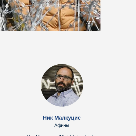
AFP
Ник Малкуцис
Афины