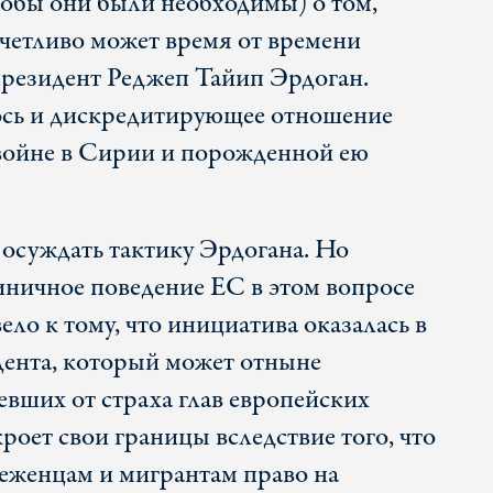
тобы они были необходимы) о том,
счетливо может время от времени
президент Реджеп Тайип Эрдоган.
ось и дискредитирующее отношение
войне в Сирии и порожденной ею
осуждать тактику Эрдогана. Но
циничное поведение ЕС в этом вопросе
ело к тому, что инициатива оказалась в
дента, который может отныне
вших от страха глав европейских
кроет свои границы вследствие того, что
еженцам и мигрантам право на