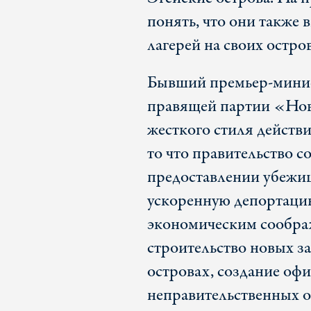
понять, что они также
лагерей на своих остро
Бывший премьер-минис
правящей партии «Нов
жесткого стиля действ
то что правительство с
предоставлении убежищ
ускоренную депортацию
экономическим сообра
строительство новых з
островах, создание оф
неправительственных о