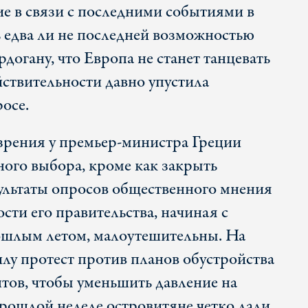
е в связи с последними событиями в
ь едва ли не последней возможностью
огану, что Европа не станет танцевать
ействительности давно упустила
осе.
зрения у премьер-министра Греции
ного выбора, кроме как закрыть
зультаты опросов общественного мнения
сти его правительства, начиная с
ошлым летом, малоутешительны. На
илу протест против планов обустройства
тов, чтобы уменьшить давление на
прошлой неделе островитяне четко дали