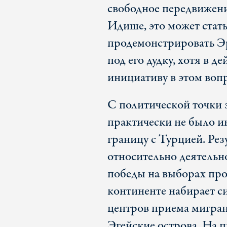
свободное передвижени
Идише, это может стат
продемонстрировать Эрд
под его дудку, хотя в д
инициативу в этом вопр
С политической точки 
практически не было и
границу с Турцией. Ре
относительно деятельно
победы на выборах пр
континенте набирает с
центров приема мигран
Эгейские острова. На 