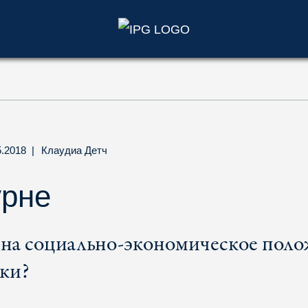
)
5.2018
|
Клаудиа Детч
урне
 на социально-экономическое поло
ки?