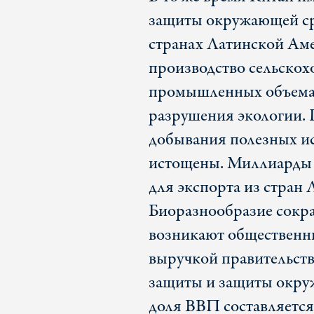
защиты окружающей ср
странах Латинской Аме
производство сельскох
промышленных объема
разрушения экологии. 
добывания полезных ис
истощены. Миллиарды 
для экспорта из стран
Биоразнообразие сокра
возникают общественны
выручкой правительст
защиты и защиты окруж
доля ВВП составляется 