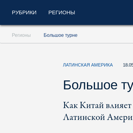
РУБРИКИ
РЕГИОНЫ
Перейти к содержанию (ключ доступа '1'
Регионы
Большое турне
Перейти к поиску (ключ доступа '2')
Перейти к навигации (ключ доступа '3')
ЛАТИНСКАЯ АМЕРИКА
18.0
Большое т
Как Китай влияет
Латинской Амери