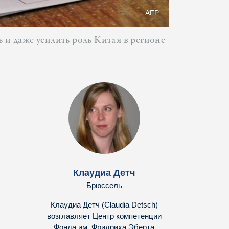
AFP
и даже усилить роль Китая в регионе
Клаудиа Детч
Брюссель
Клаудиа Детч (Claudia Detsch)
возглавляет Центр компетенции
Фонда им. Фридриха Эберта