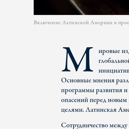
Включение Латинской Америки в проек
М
ировые из
глобально
инициатив
Основные мнения разл
программы развития и
опасений перед новым 
целями. Латинская Аме
Сотрудничество между