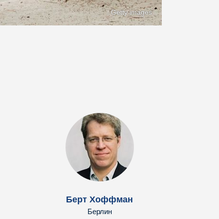
Getty images
Берт Хоффман
Берлин