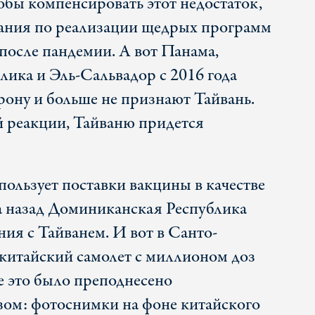
обы компенсировать этот недостаток,
щания по реализации щедрых программ
осле пандемии. А вот Панама,
ика и Эль-Сальвадор с 2016 года
рону и больше не признают Тайвань.
 реакции, Тайваню придется
пользует поставки вакцины в качестве
да назад Доминиканская Республика
ия с Тайванем. И вот в Санто-
китайский самолет с миллионом доз
е это было преподнесено
ом: фотоснимки на фоне китайского