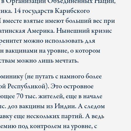
ос в Организации Объединенных Наций,
ика. 14 государств Карибского
месте взятые имеют больший вес при
 Латинская Америка. Нынешний кризис
еренитет можно использовать для
н вакцинами на уровне, о котором
ствам можно лишь мечтать.
минику (не путать с намного более
й Республикой). Это островное
ющее 70 тыс. жителей, еще в начале
ыс. доз вакцины из Индии. А следом
авку еще нескольких партий. А ведь
мию под контролем на уровне, с