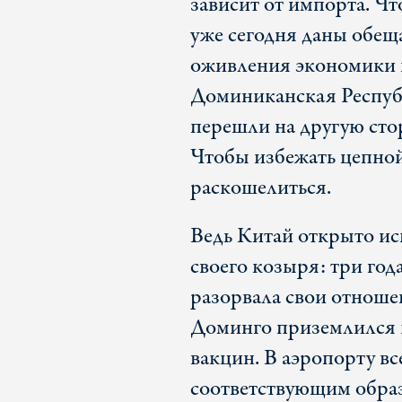
зависит от импорта. Чт
уже сегодня даны обе
оживления экономики п
Доминиканская Республ
перешли на другую сто
Чтобы избежать цепной
раскошелиться.
Ведь Китай открыто ис
своего козыря: три го
разорвала свои отношен
Доминго приземлился 
вакцин. В аэропорту вс
соответствующим образ