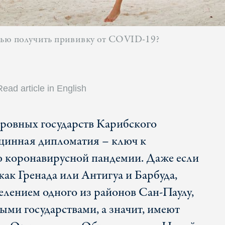
тью получить прививку от COVID-19?
Read article in English
тровных государств Карибского
кцинная дипломатия – ключ к
 коронавирусной пандемии. Даже если
 как Гренада или Антигуа и Барбуда,
селением одного из районов Сан-Паулу,
ыми государствами, а значит, имеют