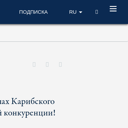
ПОИСК
ПОДПИСКА
RU
нах Карибского
й конкуренции!