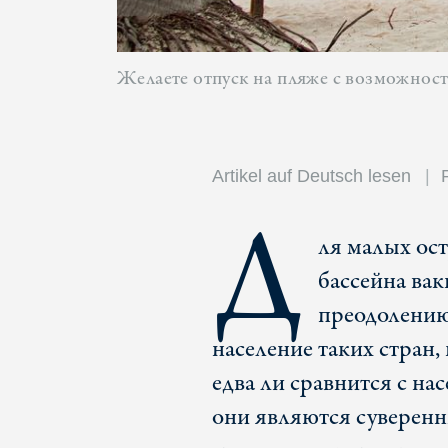
Желаете отпуск на пляже с возможнос
Artikel auf Deutsch lesen
Д
ля малых ос
бассейна ва
преодолению
население таких стран,
едва ли сравнится с на
они являются суверенн