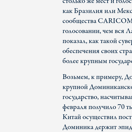
столько же мест и гол
как Бразилия или Мекс
сообщества CARICOM в
голосовании, чем вся
показал, как такой сув
обеспечения своих стра
более крупным государ
Возьмем, к примеру, До
крупной Доминиканско
государство, насчитыва
февраля получило 70 т
Китай осуществил пост
Доминика держит эпиде