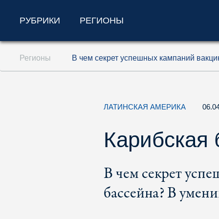
РУБРИКИ
РЕГИОНЫ
Перейти к содержанию (ключ доступа '1'
Регионы
В чем секрет успешных кампаний вакци
Перейти к поиску (ключ доступа '2')
Перейти к навигации (ключ доступа '3')
ЛАТИНСКАЯ АМЕРИКА
06.0
Карибская 
В чем секрет усп
бассейна? В умен