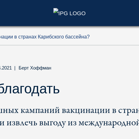
)
нации в странах Карибского бассейна?
4.2021
|
Берт Хоффман
благодать
ешных кампаний вакцинации в стра
ии извлечь выгоду из международно