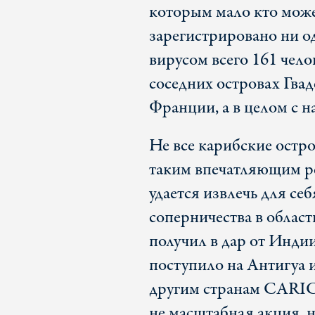
которым мало кто может
зарегистрировано ни од
вирусом всего 161 чело
соседних островах Гвад
Франции, а в целом с н
Не все карибские остро
таким впечатляющим ре
удается извлечь для се
соперничества в облас
получил в дар от Индии
поступило на Антигуа 
другим странам CARIC
не масштабная акция, н