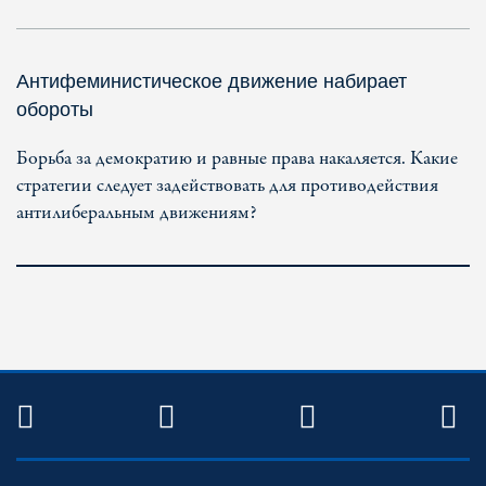
Антифеминистическое движение набирает
обороты
Борьба за демократию и равные права накаляется. Какие
стратегии следует задействовать для противодействия
антилиберальным движениям?
TWITTER
FACEBOOK
YOUTUBE
R