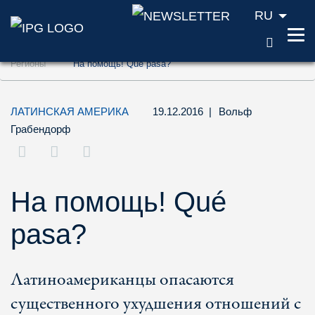
RU
ПОИС
Перейти к содержанию (ключ доступа '1'
Регионы
На помощь! Qué pasa?
Перейти к поиску (ключ доступа '2')
Перейти к навигации (ключ доступа '3')
ЛАТИНСКАЯ АМЕРИКА
19.12.2016
|
Вольф
Грабендорф
На помощь! Qué
pasa?
Латиноамериканцы опасаются
существенного ухудшения отношений с