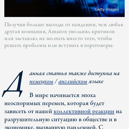
Getty images
Получив больше выгоды от пандемии, чем любая
другая компания, Amazon увольнял критиков
или заставлял их молчать вместо того, чтобы
решать проблемы или вступать в переговоры.
Д
анная статья также доступна на
немецком
/
английском
языке
В мире начинается эпоха
неоспоримых перемен, которая будет
зависеть от нашей
коллективной реакции
на
разрушительную ситуацию в обществе и в
экономике, вызванную пандемией. С