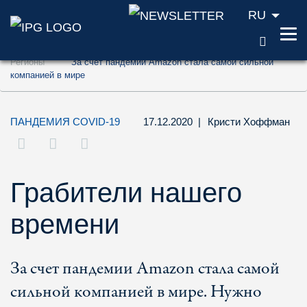
RU
ПОИС
Перейти к содержанию (ключ доступа '1'
Регионы
За счет пандемии Amazon стала самой сильной
Перейти к поиску (ключ доступа '2')
компанией в мире
Перейти к навигации (ключ доступа '3')
ПАНДЕМИЯ COVID-19
17.12.2020
|
Кристи Хоффман
Грабители нашего
времени
За счет пандемии Amazon стала самой
сильной компанией в мире. Нужно