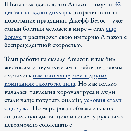
Штатах ожидается, что Amazon получит
42
цента с каждого доллара
, потраченного за
новогодние праздники. Джефф Безос – уже
самый богатый человек в мире – стал
еще
богаче
и расширяет свою империю Amazon с
беспрецедентной скоростью.
Темп работы на складе Amazon и так был
жестоким и неумолимым, а рабочие травмы
случались
намного чаще, чем в других
компаниях такого же типа
. Но как только
началась пандемия коронавируса и люди
стали чаще покупать онлайн,
условия стали
еще хуже
. По мере роста объема заказов
социальную дистанцию и гигиену рук стало
невозможно совмещать с