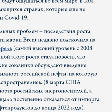
будут ощущаться во всем мире, в том
вающихся странах, которые еще не
и Covid-19.
альных проблем – последствия роста
ти марки Brent недавно подскочила на
ррель
(самый высокий уровень с 2008
ной этого роста стала новость, что
кие союзники обсуждают введение
 импорт российской нефти, на которую
аспространялись. (8 марта США
порта российских энергоносителей, а
ала постепенно отказаться от импорта
тепродуктов до конца 2022 года).