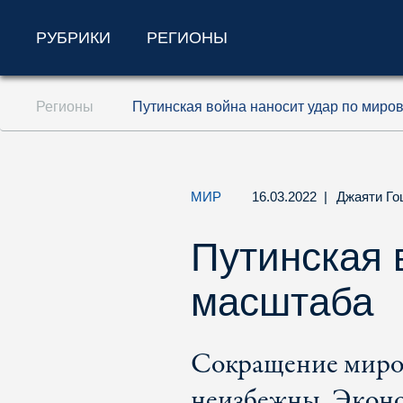
РУБРИКИ
РЕГИОНЫ
Перейти к содержанию (ключ доступа '1'
Регионы
Путинская война наносит удар по миро
Перейти к поиску (ключ доступа '2')
Перейти к навигации (ключ доступа '3')
МИР
16.03.2022
|
Джаяти Го
Путинская 
масштаба
Сокращение миров
неизбежны. Эконо