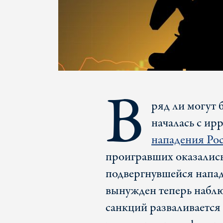
В
ряд ли могут 
началась с ир
нападения Рос
проигравших оказались
подвергнувшейся напад
вынужден теперь наблю
санкций разваливается