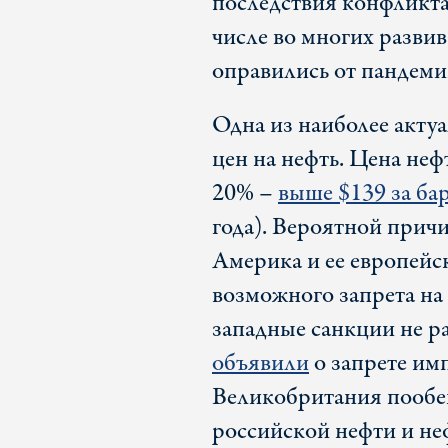
последствия конфликта 
числе во многих разви
оправились от пандеми
Одна из наиболее акту
цен на нефть. Цена неф
20% –
выше $139 за ба
года). Вероятной причи
Америка и ее европейс
возможного запрета на
западные санкции не р
объявили
о запрете им
Великобритания пообещ
российской нефти и неф