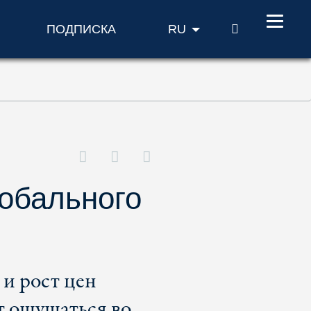
ПОИСК
ПОДПИСКА
RU
лобального
и рост цен
т ощущаться во