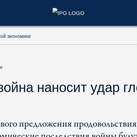
)
вой экономике
ш
война наносит удар г
ого предложения продовольствия 
мические последствия войны буду