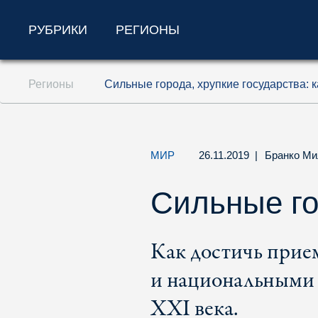
РУБРИКИ
РЕГИОНЫ
Перейти к содержанию (ключ доступа '1'
Регионы
Сильные города, хрупкие государства: 
Перейти к поиску (ключ доступа '2')
Перейти к навигации (ключ доступа '3')
МИР
26.11.2019
|
Бранко Ми
Сильные го
Как достичь прие
и национальными 
XXI века.