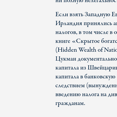
ни полную нелегальнос
Если взять Западную Е
Ирландия принялись ак
налогов, в том числе в
книге «Скрытое богатс
(Hidden Wealth of Natio
Цукман документально
капитала из Швейцарии
капитала в банковскую 
следствием (вынужденн
введению налога на д
гражданам.