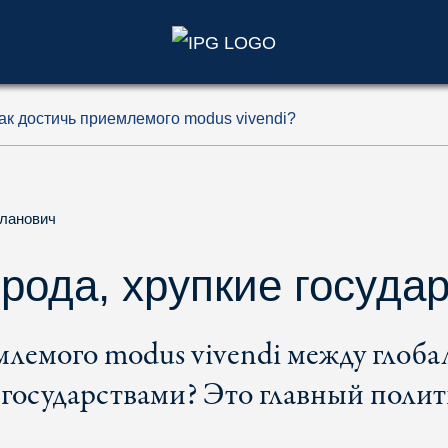
)
как достичь приемлемого modus vivendi?
ланович
рода, хрупкие госуда
млемого modus vivendi между глоб
государствами? Это главный поли