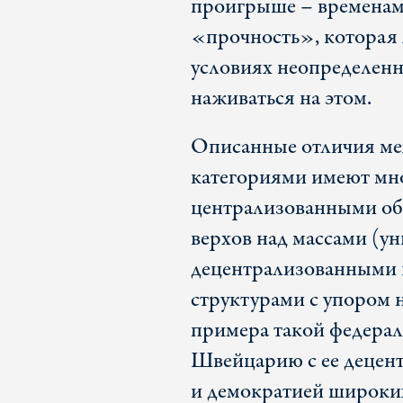
проигрыше – временам
«прочность», которая 
условиях неопределенн
наживаться на этом.
Описанные отличия ме
категориями имеют мн
централизованными об
верхов над массами (ун
децентрализованными 
структурами с упором н
примера такой федерал
Швейцарию с ее децен
и демократией широких