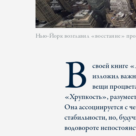
Нью-Йорк возглавил «восстание» прот
В
своей книге 
изложил важн
вещи процвета
«Хрупкость», разумеет
Она ассоциируется с че
стабильности, но, буду
водовороте непостоянст