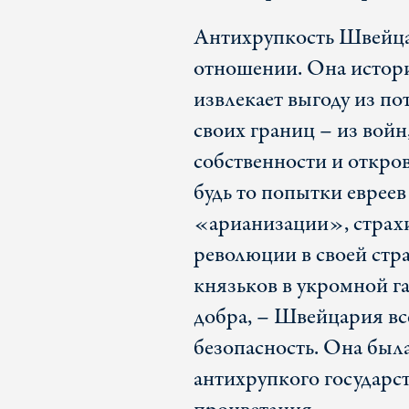
Антихрупкость Швейца
отношении. Она истори
извлекает выгоду из п
своих границ – из вой
собственности и откров
будь то попытки евреев
«арианизации», страх
революции в своей стр
князьков в укромной г
добра, – Швейцария вс
безопасность. Она был
антихрупкого государст