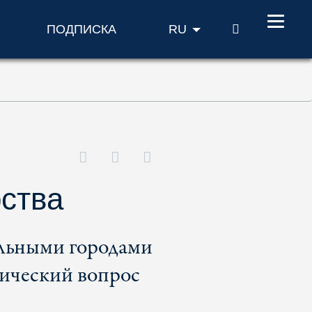
ПОИСК
ПОДПИСКА
RU
рства
альными городами
тический вопрос