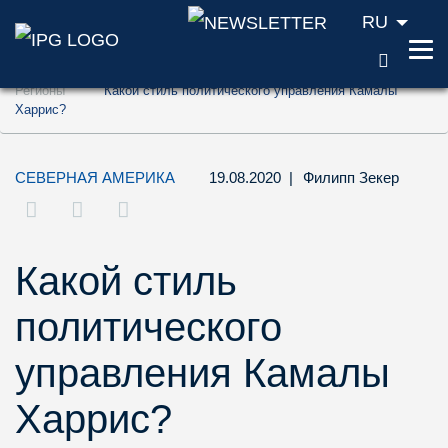
RU
ПОИС
Перейти к содержанию (ключ доступа '1'
Регионы
Какой стиль политического управления Камалы
Перейти к поиску (ключ доступа '2')
Харрис?
Перейти к навигации (ключ доступа '3')
СЕВЕРНАЯ АМЕРИКА
19.08.2020
|
Филипп Зекер
Какой стиль
политического
управления Камалы
Харрис?