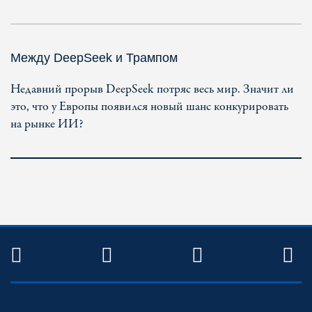
Между DeepSeek и Трампом
Недавний прорыв DeepSeek потряс весь мир. Значит ли
это, что у Европы появился новый шанс конкурировать
на рынке ИИ?
TWITTER
FACEBOOK
YOUTUBE
R