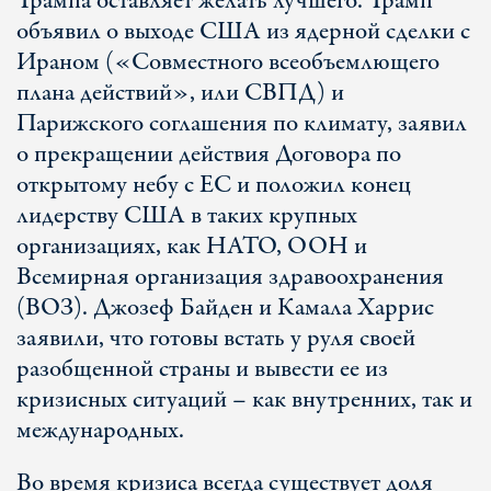
Трампа оставляет желать лучшего. Трамп
объявил о выходе США из ядерной сделки с
Ираном («Совместного всеобъемлющего
плана действий», или СВПД) и
Парижского соглашения по климату, заявил
о прекращении действия Договора по
открытому небу с ЕС и положил конец
лидерству США в таких крупных
организациях, как НАТО, ООН и
Всемирная организация здравоохранения
(ВОЗ). Джозеф Байден и Камала Харрис
заявили, что готовы встать у руля своей
разобщенной страны и вывести ее из
кризисных ситуаций – как внутренних, так и
международных.
Во время кризиса всегда существует доля