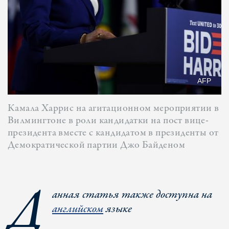
AFP
Камала Харрис на агитационном мероприятии в
Вилмингтоне в роли кандидатки на пост вице-
президента вместе с кандидатом в президенты от
Демократической партии Джо Байденом
Д
анная статья также доступна на
английском
языке