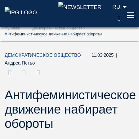
RU
ПОИС
Перейти к содержанию (ключ доступа '1'
Рубрики
Демократическое общество
Перейти к поиску (ключ доступа '2')
Антифеминистическое движение набирает обороты
Перейти к навигации (ключ доступа '3')
ДЕМОКРАТИЧЕСКОЕ ОБЩЕСТВО
11.03.2025
|
Андреа Петьо
Антифеминистическое
движение набирает
обороты