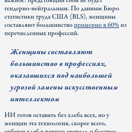
важное: предстоящий сбой не будет
гендерно-нейтральным. По данным Бюро
статистики труда США (BLS), женщины
составляют большинство
примерно в 60%
из
перечисленных профессий.
Ж
енщины составляют
большинство
в
професси
ях
,
оказавши
хся
под наибольшей
угрозой замены искусственным
интеллектом
ИИ готов оставить без хлеба всех, но у
женщин эта технология, скорее всего,
отберет хлеб в первую очередь и быстрее