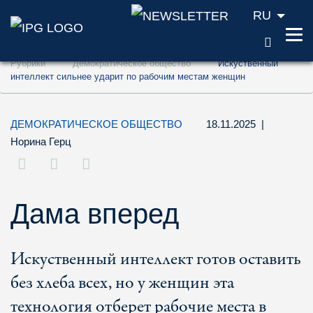
RU
ПОИС
Перейти к содержанию (ключ доступа '1'
Рубрики
Демократическое общество
Искуственный
Перейти к поиску (ключ доступа '2')
интеллект сильнее ударит по рабочим местам женщин
Перейти к навигации (ключ доступа '3')
ДЕМОКРАТИЧЕСКОЕ ОБЩЕСТВО
18.11.2025
|
Норина Герц
Дама вперед
Искуственный интеллект готов оставить
без хлеба всех, но у женщин эта
технология отберет рабочие места в