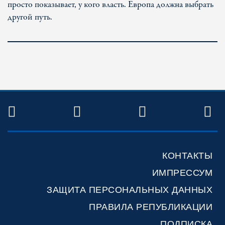
просто показывает, у кого власть. Европа должна выбрать
другой путь.
TWITTER
FACEBOOK
YOUTUBE
R
КОНТАКТЫ
ИМПРЕССУМ
ЗАЩИТА ПЕРСОНАЛЬНЫХ ДАННЫХ
ПРАВИЛА РЕПУБЛИКАЦИИ
ПОДПИСКА