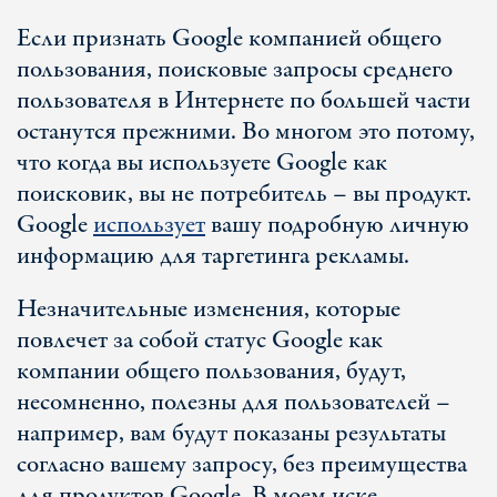
Если признать Google компанией общего
пользования, поисковые запросы среднего
пользователя в Интернете по большей части
останутся прежними. Во многом это потому,
что когда вы используете Google как
поисковик, вы не потребитель – вы продукт.
Google
использует
вашу подробную личную
информацию для таргетинга рекламы.
Незначительные изменения, которые
повлечет за собой статус Google как
компании общего пользования, будут,
несомненно, полезны для пользователей –
например, вам будут показаны результаты
согласно вашему запросу, без преимущества
для продуктов Google. В моем иске