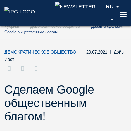
RU
ПОИС
Перейти к содержанию (ключ доступа '1'
Рубрики
Демократическое общество
Давайте сделаем
Перейти к поиску (ключ доступа '2')
Google общественным благом
Перейти к навигации (ключ доступа '3')
ДЕМОКРАТИЧЕСКОЕ ОБЩЕСТВО
20.07.2021
|
Дэйв
Йост
Cделаем Google
общественным
благом!