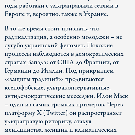
годы работали с ультраправыми сетями в
Европе и, вероятно, также в Украине.
В то же время стоит признать, что
радикализация, а особенно молодежи – не
сугубо украинский феномен. Похожие
процессы наблюдаются в демократических
странах Запада: от США до Франции, от
Германии до Италии. Под прикрытием
«защиты традиций» продвигаются
ксенофобские, ультраконсервативные,
антидемократические месседжи. Илон Маск
– один из самых громких примеров. Через
платформу X (Twitter) он распространяет
ультраправую риторику, атакуя
меньшинства, женщин и климатических