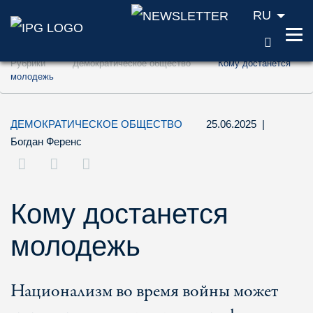
RU
ПОИС
Перейти к содержанию (ключ доступа '1'
Рубрики
Демократическое общество
Кому достанется
Перейти к поиску (ключ доступа '2')
молодежь
Перейти к навигации (ключ доступа '3')
ДЕМОКРАТИЧЕСКОЕ ОБЩЕСТВО
25.06.2025
|
Богдан Ференс
Кому достанется
молодежь
Национализм во время войны может