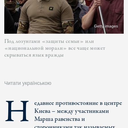
Getty images
Под лозунгами «защиты семьи» или
«национальной морали» все чаще может
скрываться язык вражды
Читати українською
Н
едавнее противостояние в центре
Киева – между участниками
Марша равенства и
сторонниками так называемых