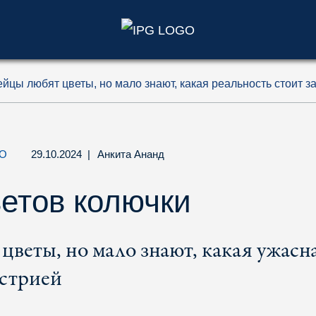
)
йцы любят цветы, но мало знают, какая реальность стоит з
О
29.10.2024
|
Анкита Ананд
ветов колючки
веты, но мало знают, какая ужасн
устрией