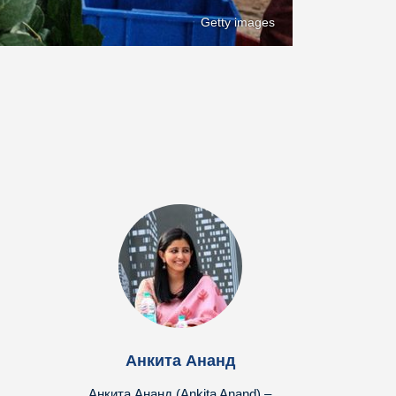
Getty images
Анкита Ананд
Анкита Ананд (Ankita Anand) –