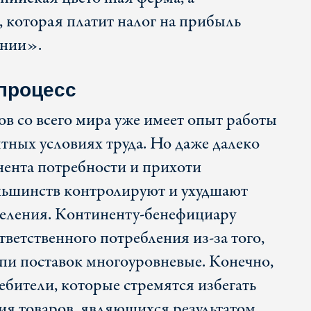
 которая платит налог на прибыль
ении».
процесс
ов со всего мира уже имеет опыт работы
тных условиях труда. Но даже далеко
нента потребности и прихоти
ньшинств контролируют и ухудшают
селения. Континенту-бенефициару
ответственного потребления из-за того,
епи поставок многоуровневые. Конечно,
ебители, которые стремятся избегать
ия товаров, являющихся результатом