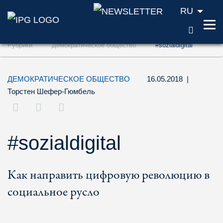
RU
ПОИС
Перейти к содержанию (ключ доступа '1'
Рубрики
Демократическое общество
#sozialdigital
Перейти к поиску (ключ доступа '2')
Перейти к навигации (ключ доступа '3')
ДЕМОКРАТИЧЕСКОЕ ОБЩЕСТВО
16.05.2018
|
Торстен Шефер-Гюмбель
#sozialdigital
Как направить цифровую революцию в
социальное русло