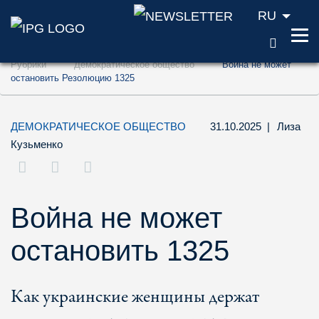
RU
ПОИС
Перейти к содержанию (ключ доступа '1'
Рубрики
Демократическое общество
Война не может
Перейти к поиску (ключ доступа '2')
остановить Резолюцию 1325
Перейти к навигации (ключ доступа '3')
ДЕМОКРАТИЧЕСКОЕ ОБЩЕСТВО
31.10.2025
|
Лиза
Кузьменко
Война не может
остановить 1325
Как украинские женщины держат