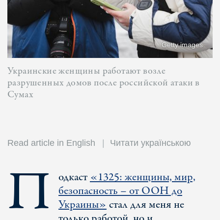
Getty images
Украинские женщины работают возле
разрушенных домов после российской атаки в
Сумах
Read article in English
Читати українською
П
одкаст
«1325: женщины, мир,
безопасность – от ООН до
Украины»
стал для меня не
только работой, но и