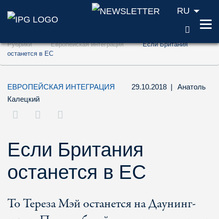
RU
ПОИС
Перейти к содержанию (ключ доступа '1'
Рубрики
Европейская интеграция
Если Британия
Перейти к поиску (ключ доступа '2')
останется в ЕC
Перейти к навигации (ключ доступа '3')
ЕВРОПЕЙСКАЯ ИНТЕГРАЦИЯ
29.10.2018
|
Анатоль
Калецкий
Если Британия
останется в ЕC
То Тереза Мэй останется на Даунинг-