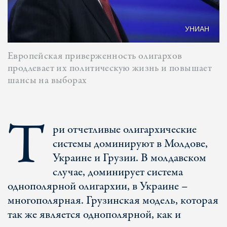
УНИАН
Европейская приверженность олигархов
продлевает их политическую жизнь и повышает
шансы на выборах
Т
ри отчетливые олигархические
системы доминируют в Молдове,
Украине и Грузии. В молдавском
случае, доминирует система
однополярной олигархии, в Украине –
многополярная. Грузинская модель, которая
так же является однополярной, как и