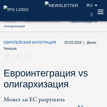
RU
ПОИС
Перейти к содержанию (ключ доступа '1'
Рубрики
Европейская интеграция
Евроинтеграция vs
Перейти к поиску (ключ доступа '2')
олигархизация
Перейти к навигации (ключ доступа '3')
ЕВРОПЕЙСКАЯ ИНТЕГРАЦИЯ
20.03.2018
|
Денис
Ченуша
Евроинтеграция vs
олигархизация
Может ли ЕС разрушить