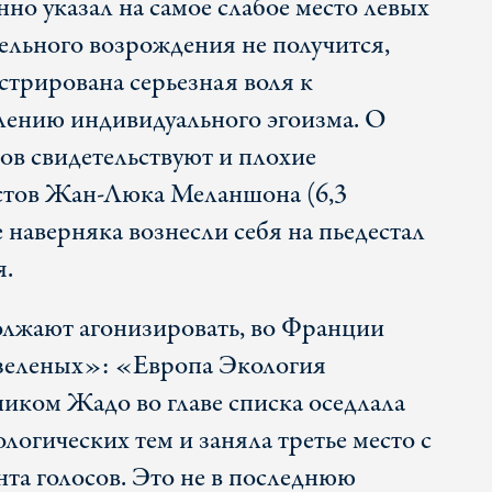
но указал на самое слабое место левых
тельного возрождения не получится,
стрирована серьезная воля к
лению индивидуального эгоизма. О
ов свидетельствуют и плохие
истов Жан-Люка Меланшона (6,3
 наверняка вознесли себя на пьедестал
я.
олжают агонизировать, во Франции
«зеленых»: «Европа Экология
иком Жадо во главе списка оседлала
логических тем и заняла третье место с
нта голосов. Это не в последнюю