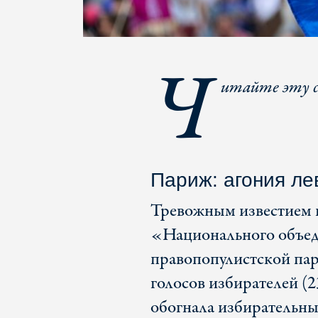
Ч
итайте эту 
Париж: агония ле
Тревожным известием и
«Национального объе
правопопулистской парт
голосов избирателей (2
обогнала избирательн