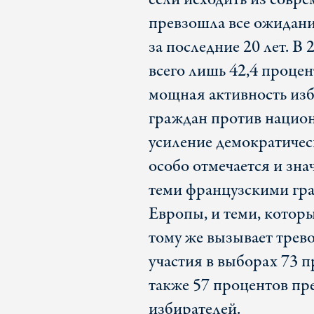
превзошла все ожидани
за последние 20 лет. В
всего лишь 42,4 проце
мощная активность изб
граждан против национа
усиление демократичес
особо отмечается и зн
теми французскими гра
Европы, и теми, котор
тому же вызывает трев
участия в выборах 73 п
также 57 процентов пр
избирателей.