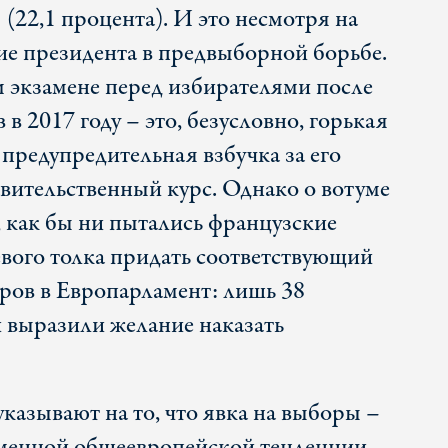
(22,1 процента). И это несмотря на
тие президента в предвыборной борьбе.
м экзамене перед избирателями после
в 2017 году – это, безусловно, горькая
предупредительная взбучка за его
авительственный курс. Однако о вотуме
, как бы ни пытались французские
евого толка придать соответствующий
оров в Европарламент: лишь 38
 выразили желание наказать
казывают на то, что явка на выборы –
еменной общеевропейской тенденции –