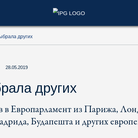
)
ыбрала других
28.05.2019
рала других
в в Европарламент из Парижа, Лон
адрида, Будапешта и других европ