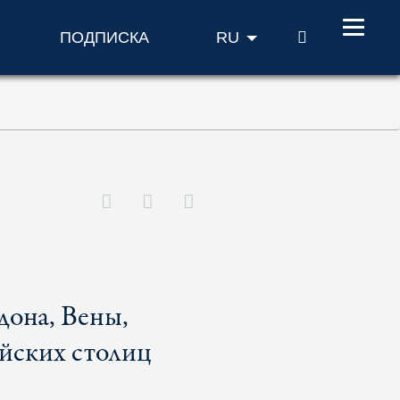
ПОИСК
ПОДПИСКА
RU
дона, Вены,
ейских столиц