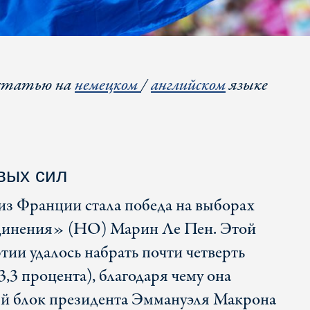
статью на
немецком
/
английском
языке
вых сил
з Франции стала победа на выборах
динения» (НО) Марин Ле Пен. Этой
ии удалось набрать почти четверть
3,3 процента), благодаря чему она
ый блок президента Эммануэля Макрона