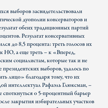
хся выборов засвидетельствовали
тической дуополии консерваторов и
зультат обеих традиционных партий
роцентов. Результат консервативных
ся до 8,5 процента: треть голосов их
к НО, а еще треть – к «Вперед,
ским социалистам, которые так и не
е президентских выборов, удалось по
ть лицо» благодаря тому, что их
дой интеллектуал Рафаэль Глюксман, –
не споткнуться о 5-процентный барьер
после закрытия избирательных участков