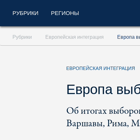
РУБРИКИ
РЕГИОНЫ
Перейти к содержанию (ключ доступа '1'
Рубрики
Европейская интеграция
Европа в
Перейти к поиску (ключ доступа '2')
Перейти к навигации (ключ доступа '3')
ЕВРОПЕЙСКАЯ ИНТЕГРАЦИЯ
Европа выб
Об итогах выборо
Варшавы, Рима, М