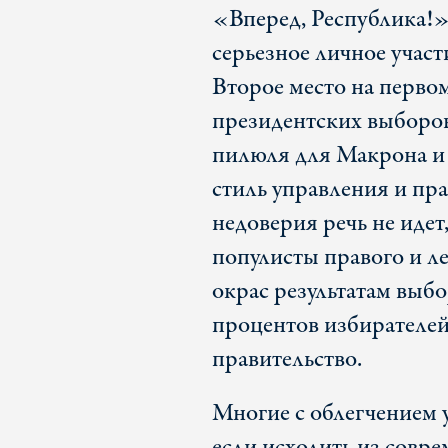
«Вперед, Республика!» 
серьезное личное учас
Второе место на перво
президентских выборов 
пилюля для Макрона и 
стиль управления и пр
недоверия речь не идет
популисты правого и л
окрас результатам выб
процентов избирателей
правительство.
Многие с облегчением у
если исходить из совр