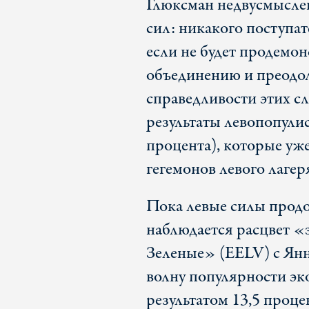
Глюксман недвусмыслен
сил: никакого поступа
если не будет продемон
объединению и преодо
справедливости этих сл
результаты левопопул
процента), которые уже
гегемонов левого лагер
Пока левые силы прод
наблюдается расцвет 
Зеленые» (EELV) с Янн
волну популярности эко
результатом 13,5 проце