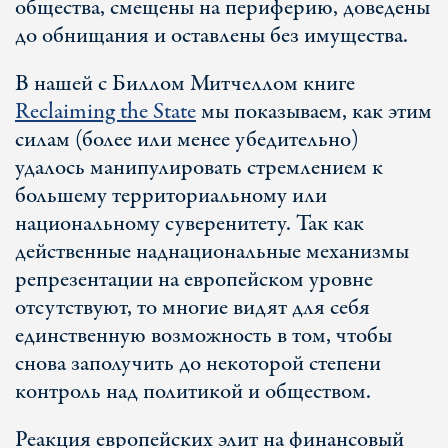
общества, смещены на периферию, доведены
до обнищания и оставлены без имущества.
В нашей с Биллом Митчеллом книге
Reclaiming the State
мы показываем, как этим
силам (более или менее убедительно)
удалось манипулировать стремлением к
большему территориальному или
национальному суверенитету. Так как
действенные наднациональные механизмы
репрезентации на европейском уровне
отсутствуют, то многие видят для себя
единственную возможность в том, чтобы
снова заполучить до некоторой степени
контроль над политикой и обществом.
Реакция европейских элит на финансовый