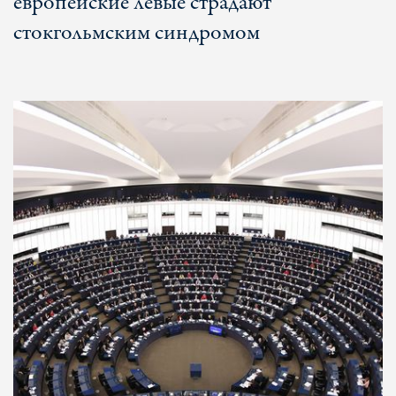
европейские левые страдают
стокгольмским синдромом