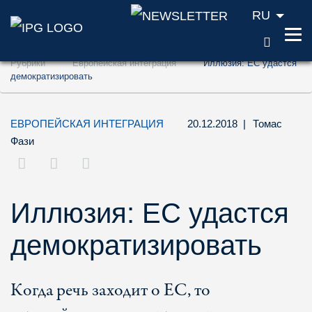
RU
ПОИС
Перейти к содержанию (ключ доступа '1'
Рубрики
Европейская интеграция
Иллюзия: ЕС удастся
Перейти к поиску (ключ доступа '2')
демократизировать
Перейти к навигации (ключ доступа '3')
ЕВРОПЕЙСКАЯ ИНТЕГРАЦИЯ
20.12.2018
|
Томас
Фази
Иллюзия: ЕС удастся
демократизировать
Когда речь заходит о ЕС, то