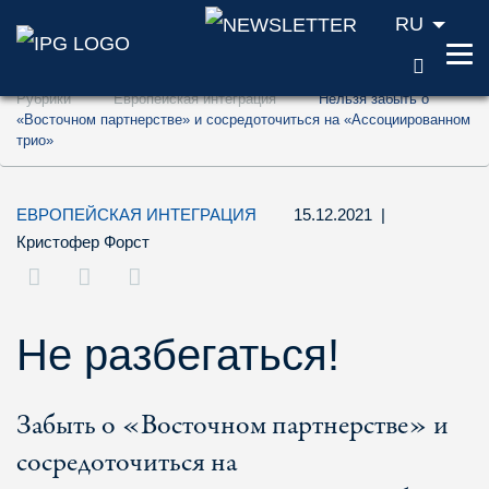
RU
ПОИС
Перейти к содержанию (ключ доступа '1'
Рубрики
Европейская интеграция
Нельзя забыть о
Перейти к поиску (ключ доступа '2')
«Восточном партнерстве» и сосредоточиться на «Ассоциированном
трио»
Перейти к навигации (ключ доступа '3')
ЕВРОПЕЙСКАЯ ИНТЕГРАЦИЯ
15.12.2021
|
Кристофер Форст
Не разбегаться!
Забыть о «Восточном партнерстве» и
сосредоточиться на