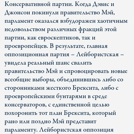
Консервативной партии. Когда Дэвис и
Джонсон покинули правительство Мэй,
парламент оказался взбудоражен хаотичным
недовольством различных фракций этой
партии, как евроскептиков, так и
проевропейцев. В результате, главная
оппозиционная партия – Лейбористская –
увидела реальный шанс свалить
правительство Мэй и спровоцировать новые
всеобщие выборы, объединившись либо со
сторонниками жесткого Брексита, либо с
проевропейскими бунтарями в среде
консерваторов, с единственной целью
похоронить тот план Брексита, который
рано или поздно Мэй представит
парламенту. Лейбористская оппозиция