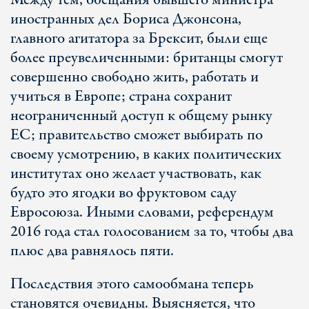
Между тем, обещания бывшего министра
иностранных дел Бориса Джонсона,
главного агитатора за Брексит, были еще
более преувеличенными: британцы смогут
совершенно свободно жить, работать и
учиться в Европе; страна сохранит
неограниченный доступ к общему рынку
ЕС; правительство сможет выбирать по
своему усмотрению, в каких политических
институтах оно желает участвовать, как
будто это ягодки во фруктовом саду
Евросоюза. Иными словами, референдум
2016 года стал голосованием за то, чтобы два
плюс два равнялось пяти.
Последствия этого самообмана теперь
становятся очевидны. Выясняется, что