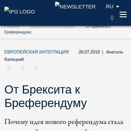
RU
ПОИС
Перейти к содержанию (ключ доступа '1'
Рубрики
Европейская интеграция
От Брексита к
Перейти к поиску (ключ доступа '2')
Бреферендуму
Перейти к навигации (ключ доступа '3')
ЕВРОПЕЙСКАЯ ИНТЕГРАЦИЯ
26.07.2018
|
Анатоль
Калецкий
От Брексита к
Бреферендуму
Почему идея нового референдума стала