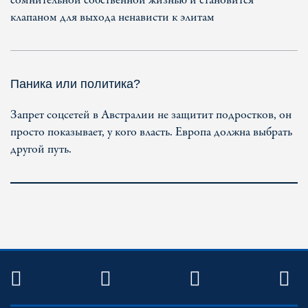
сомнительной собственной жизнью и становится
клапаном для выхода ненависти к элитам
Паника или политика?
Запрет соцсетей в Австралии не защитит подростков, он
просто показывает, у кого власть. Европа должна выбрать
другой путь.
TWITTER
FACEBOOK
YOUTUBE
R