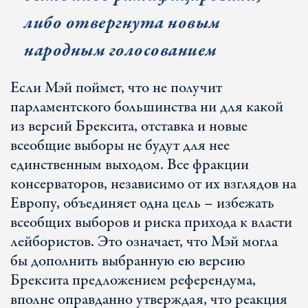
либо отвергнута новым
народным голосованием
Если Мэй поймет, что не получит
парламентского большинства ни для какой
из версий Брексита, отставка и новые
всеобщие выборы не будут для нее
единственным выходом. Все фракции
консерваторов, независимо от их взглядов на
Европу, объединяет одна цель – избежать
всеобщих выборов и риска прихода к власти
лейбористов. Это означает, что Мэй могла
бы дополнить выбранную ею версию
Брексита предложением референдума,
вполне оправданно утверждая, что реакция