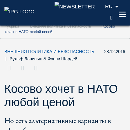
RU
ПОИС
Перейти к содержанию (ключ доступа '1'
Рубрики
Внешняя политика и безопасность
Косово
Перейти к поиску (ключ доступа '2')
хочет в НАТО любой ценой
Перейти к навигации (ключ доступа '3')
ВНЕШНЯЯ ПОЛИТИКА И БЕЗОПАСНОСТЬ
28.12.2016
|
Вульф Лапиньш
&
Фанни Шардей
Косово хочет в НАТО
любой ценой
Но есть альтернативные варианты в