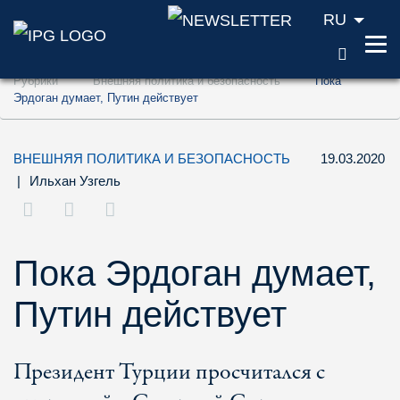
RU
ПОИС
Перейти к содержанию (ключ доступа '1'
Рубрики
Внешняя политика и безопасность
Пока
Перейти к поиску (ключ доступа '2')
Эрдоган думает, Путин действует
Перейти к навигации (ключ доступа '3')
ВНЕШНЯЯ ПОЛИТИКА И БЕЗОПАСНОСТЬ
19.03.2020
|
Ильхан Узгель
Пока Эрдоган думает,
Путин действует
Президент Турции просчитался с