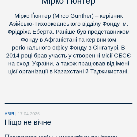
Мірко Ґюнтер
Мірко Ґюнтер (Mirco Günther) – керівник
Азійсько-Тихоокеанського відділу Фонду ім.
Фрідріха Еберта. Раніше був представником
Фонду в Афганістані та керівником
регіонального офісу Фонду в Сінгапурі. В
2014 році брав участь у створенні місії ОБСЄ
на сході України, а також працював від імені
цієї організації в Казахстані й Таджикистані.
АЗІЯ
|
17.04.2026
Ніщо не вічне