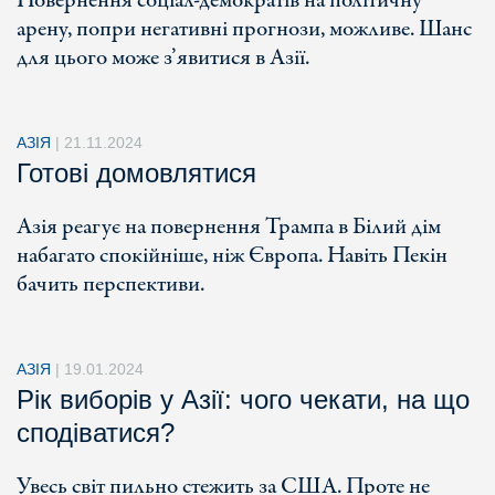
Повернення соціал-демократів на політичну
арену, попри негативні прогнози, можливе. Шанс
для цього може з’явитися в Азії.
АЗІЯ
|
21.11.2024
Готові домовлятися
Азія реагує на повернення Трампа в Білий дім
набагато спокійніше, ніж Європа. Навіть Пекін
бачить перспективи.
АЗІЯ
|
19.01.2024
Рік виборів у Азії: чого чекати, на що
сподіватися?
Увесь світ пильно стежить за США. Проте не