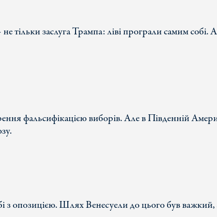
е тільки заслуга Трампа: ліві програли самим собі. 
урення фальсифікацією виборів. Але в Південній Амер
зу.
бі з опозицією. Шлях Венесуели до цього був важкий, 