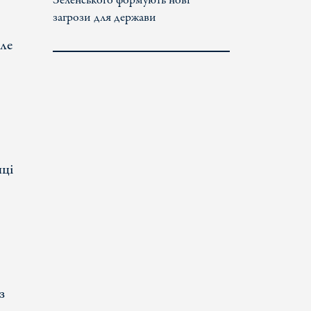
Зеленського формують нові
загрози для держави
Але
иці
з