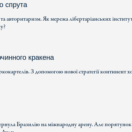
го спрута
та авторитаризм. Як мережа лібертаріанських інститут
ку?
очинного кракена
кокартелів. З допомогою нової стратегії континент х
ернула Бразилію на міжнародну арену. Але порятунок