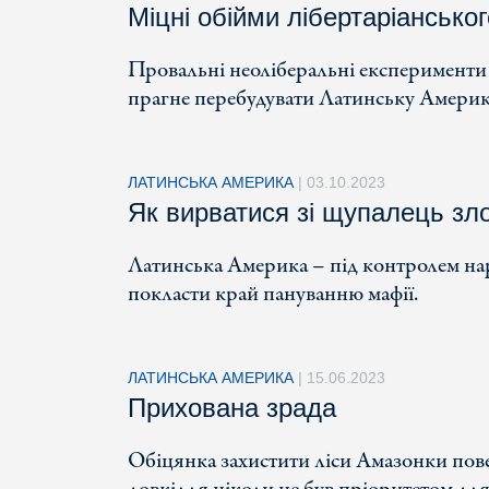
Міцні обійми лібертаріансько
Провальні неоліберальні експерименти 
прагне перебудувати Латинську Амери
ЛАТИНСЬКА АМЕРИКА
|
03.10.2023
Як вирватися зі щупалець зл
Латинська Америка – під контролем нар
покласти край пануванню мафії.
ЛАТИНСЬКА АМЕРИКА
|
15.06.2023
Прихована зрада
Обіцянка захистити ліси Амазонки пов