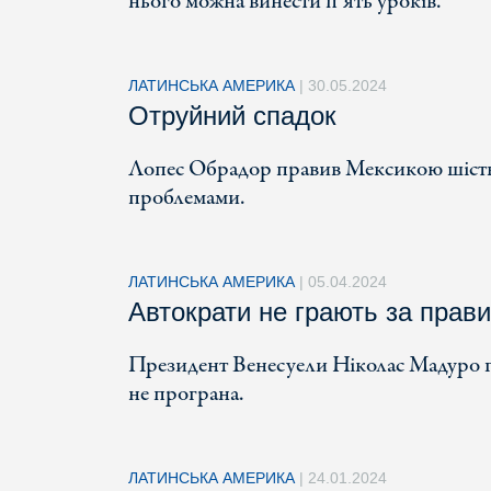
нього можна винести п’ять уроків.
ЛАТИНСЬКА АМЕРИКА
|
30.05.2024
Отруйний спадок
Лопес Обрадор правив Мексикою шість р
проблемами.
ЛАТИНСЬКА АМЕРИКА
|
05.04.2024
Автократи не грають за прав
Президент Венесуели Ніколас Мадуро го
не програна.
ЛАТИНСЬКА АМЕРИКА
|
24.01.2024