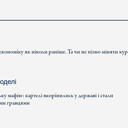
ономіку як ніколи раніше. Та чи не пізно міняти кур
оделі
у мафію: картелі вкорінились у державі і стали
ми гравцями