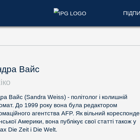
ПІДП
ндра Вайс
іко
ра Вайс (Sandra Weiss) - політолог і колишній
омат. До 1999 року вона була редактором
рмаційного агентства AFP. Як вільний кореспонде
ської Америки, вона публікує свої статті також у
ах Die Zeit і Die Welt.