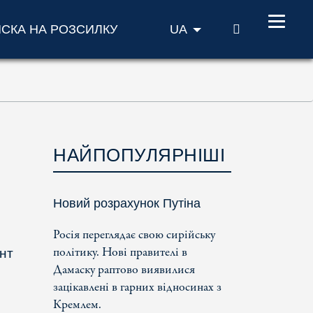
ПОШУК
ИСКА НА РОЗСИЛКУ
UA
НАЙПОПУЛЯРНІШІ
Новий розрахунок Путіна
Росія переглядає свою сирійську
політику. Нові правителі в
нт
Дамаску раптово виявилися
зацікавлені в гарних відносинах з
Кремлем.