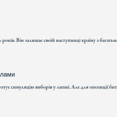
оків. Він залишає своїй наступниці країну з багатьм
илами
тує симуляцію виборів у липні. Але для опозиції бит