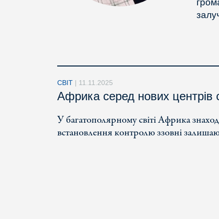
гром
залу
СВІТ
|
11.11.2025
Африка серед нових центрів 
У багатополярному світі Африка знаходи
встановлення контролю ззовні залиша