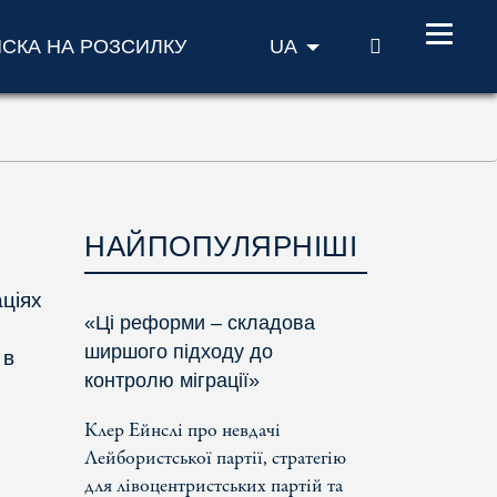
ПОШУК
ИСКА НА РОЗСИЛКУ
UA
НАЙПОПУЛЯРНІШІ
аціях
«Ці реформи – складова
ширшого підходу до
 в
контролю міграції»
Клер Ейнслі про невдачі
Лейбористської партії, стратегію
для лівоцентристських партій та