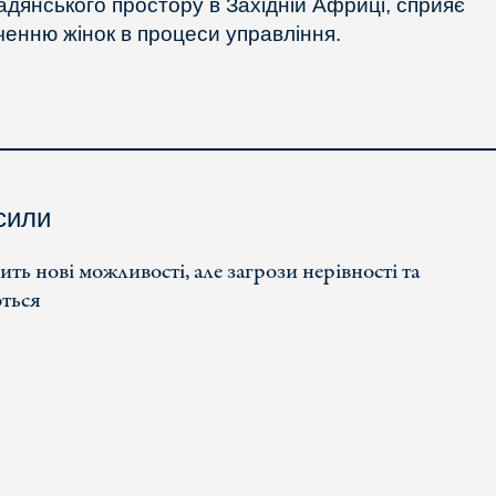
адянського простору в Західній Африці, сприяє
ченню жінок в процеси управління.
сили
ть нові можливості, але загрози нерівності та
ються