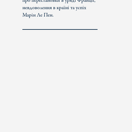
про перестановки в уряді Франції,
невдоволення в країні та успіх
Марін Ле Пен.