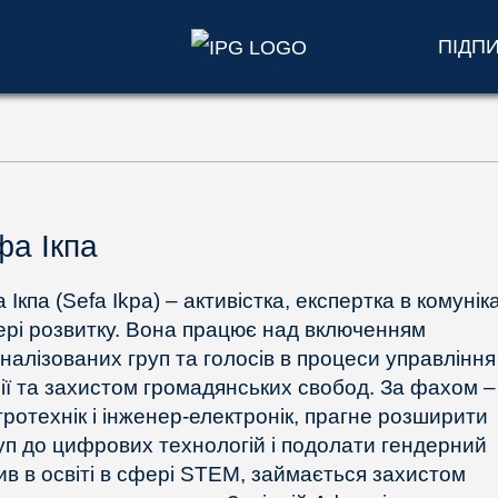
ПІДП
а Ікпа
Ікпа (Sefa Ikpa) – активістка, експертка в комунік
ері розвитку. Вона працює над включенням
іналізованих груп та голосів в процеси управління
рії та захистом громадянських свобод. За фахом –
тротехнік і інженер-електронік, прагне розширити
уп до цифрових технологій і подолати гендерний
ив в освіті в сфері STEM, займається захистом