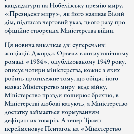
кандидатури на Нобелівську премію миру.
«Президент миру», як його називає Білий
дім, підписав черговий указ, цього разу про
офіційне створення Міністерства війни.
Ця новина викликає дві суперечливі
асоціації. Джордж Орвелл в антиутопічному
романі «1984», опублікованому 1949 року,
описує чотири міністерства, кожне з яких
робить протилежне тому, що обіцяє його
назва: Міністерство миру веде війну,
Міністерство правди поширює брехню, в
Міністерстві любові катують, а Міністерство
достатку займається нормуванням
дефіцитних товарів. А тепер Трамп
перейменовує Пентагон на «Міністерство