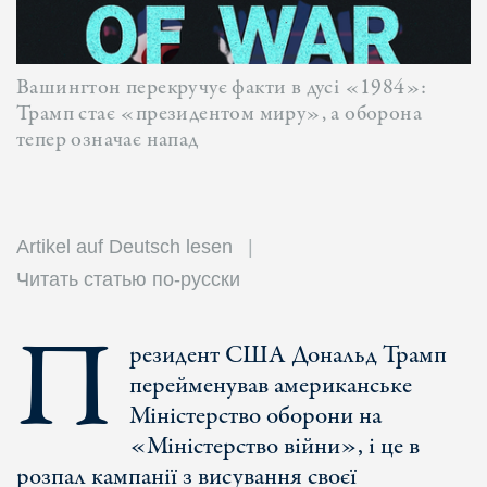
Вашингтон перекручує факти в дусі «1984»:
Трамп стає «президентом миру», а оборона
тепер означає напад
Artikel auf Deutsch lesen
Читать статью по-русски
П
резидент США Дональд Трамп
перейменував американське
Міністерство оборони на
«Міністерство війни», і це в
розпал кампанії з висування своєї