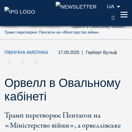
UA
ПОШУ
Перейти до змісту (ключ доступу '1')
Регіони
Північна Америка
Орвелл в Овальному кабінеті:
Перейти до пошуку (ключ доступу '2')
Трамп перетворює Пентагон на «Міністерство війни»
Перейти до навігації (ключ доступу '3')
ПІВНІЧНА АМЕРИКА
17.09.2025
|
Герберт Вульф
Орвелл в Овальному
кабінеті
Трамп перетворює Пентагон на
«Міністерство війни», а орвеллівське