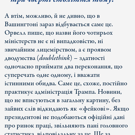
А втім, можливо, й не дивно, що в
Вашингтоні зараз відбувається саме це.
Орвелл пише, що назви його чотирьох
міністерств не є ні випадковістю, ні
звичайним лицемірством, а є проявом
дводумства (
doublethink
) – здатності
одночасно приймати два переконання, що
суперечать одне одному, і вважати
істинними обидва. Саме це, схоже, постійно
практикує адміністрація Трампа. Новини,
що не вписуються в загальну картину, без
зайвих слів відкидають як «фейкові». Якщо
президентові не подобаються офіційні дані
про ринок праці, звільняють пані головного
статистика, відповідальну за це. Ще за