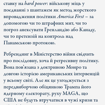
ставку на
hard power
: військову міць у
поєднанні з шантажем як метод жорсткого
впровадження політики
America First
– за
допомогою чи то штрафних мит, чи то
погроз анексувати Гренландію або Канаду,
чи то претензій на контроль над
Панамською протокою.
Ребрендинг в Міністерство війни свідчить
про послідовну, хоча й регресивну політику.
Вона пов’язана з доктриною Монро та
довгою історією американських інтервенцій
у всьому світі. Але як це узгоджується з
передвиборчою обіцянкою Трампа його
ядерному електорату, руху MAGA, що
США не будуть втручатися в чужі кризи та