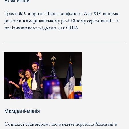
Божі воїни
Трамп & Co проти Папи: конфлікт із Лео XIV виявляє
розколи в американському релігійному середовищі – з
політичними наслідками для США
Мамдані-манія
Соціаліст став мером: що означає перемога Мамдані в