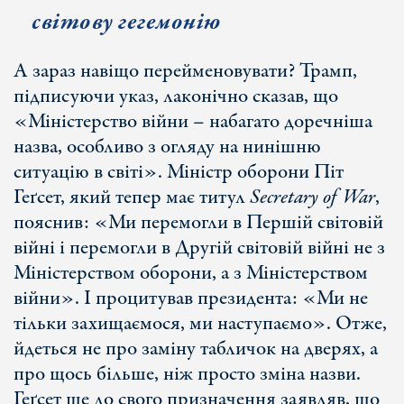
світову гегемонію
А зараз навіщо перейменовувати? Трамп,
підписуючи указ, лаконічно сказав, що
«Міністерство війни – набагато доречніша
назва, особливо з огляду на нинішню
ситуацію в світі». Міністр оборони Піт
Геґсет, який тепер має титул
Secretary of War
,
пояснив: «Ми перемогли в Першій світовій
війні і перемогли в Другій світовій війні не з
Міністерством оборони, а з Міністерством
війни». І процитував президента: «Ми не
тільки захищаємося, ми наступаємо». Отже,
йдеться не про заміну табличок на дверях, а
про щось більше, ніж просто зміна назви.
Геґсет ще до свого призначення заявляв, що