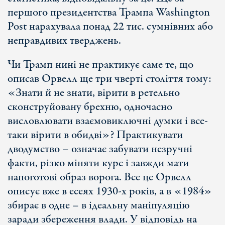
першого президентства Трампа Washington
Post нарахувала понад 22 тис. сумнівних або
неправдивих тверджень.
Чи Трамп нині не практикує саме те, що
описав Орвелл ще три чверті століття тому:
«Знати й не знати, вірити в ретельно
сконструйовану брехню, одночасно
висловлювати взаємовиключні думки і все-
таки вірити в обидві»? Практикувати
дводумство – означає забувати незручні
факти, різко міняти курс і завжди мати
напоготові образ ворога. Все це Орвелл
описує вже в есеях 1930-х років, а в «1984»
збирає в одне – в ідеальну маніпуляцію
заради збереження влади. У відповідь на