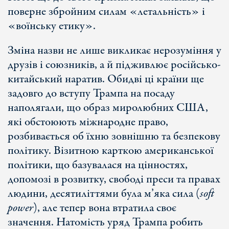
поверне збройним силам «летальність» і
«воїнську етику».
Зміна назви не лише викликає нерозуміння у
друзів і союзників, а й підживлює російсько-
китайський наратив. Обидві ці країни ще
задовго до вступу Трампа на посаду
наполягали, що образ миролюбних США,
які обстоюють міжнародне право,
розбивається об їхню зовнішню та безпекову
політику. Візитною карткою американської
політики, що базувалася на цінностях,
допомозі в розвитку, свободі преси та правах
людини, десятиліттями була м’яка сила (
soft
power
), але тепер вона втратила своє
значення. Натомість уряд Трампа робить