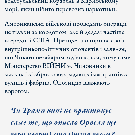
венесуельський корабель в Карибському
морі, який нібито перевозив наркотики.
Американські військові проводять операції
не тільки за кордоном, але й дедалі частіше
всередині США. Президент очорнює своїх
внутрішньополітичних опонентів і заявляє,
що Чикаго незабаром «дізнається, чому саме
Міністерство ВІЙНИ». Чиновники в
масках і зі зброєю викрадають іммігрантів з
вулиць і фабрик. Опозицію вважають
ворогом.
Чи Трамп нині не практикує
саме те, що описав Орвелл ще
три чверті століття тому?