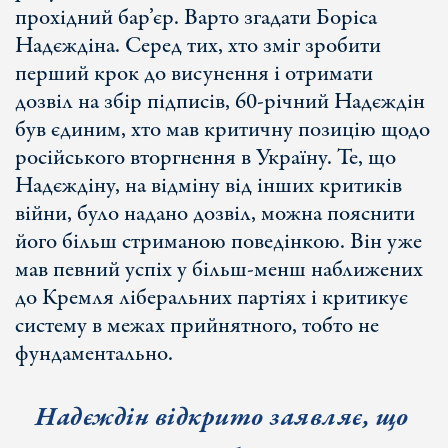
прохідний бар’єр. Варто згадати Боріса
Надєждіна. Серед тих, хто зміг зробити
перший крок до висунення і отримати
дозвіл на збір підписів, 60-річний Надєждін
був єдиним, хто мав критичну позицію щодо
російського вторгнення в Україну. Те, що
Надєждіну, на відміну від інших критиків
війни, було надано дозвіл, можна пояснити
його більш стриманою поведінкою. Він уже
мав певний успіх у більш-менш наближених
до Кремля ліберальних партіях і критикує
систему в межах прийнятного, тобто не
фундаментально.
Надєждін відкрито заявляє, що