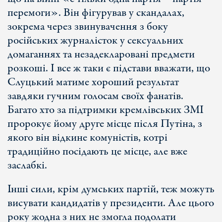
перемоги». Він фігурував у скандалах,
зокрема через звинувачення з боку
російських журналісток у сексуальних
домаганнях та незадекларовані предмети
розкоші. І все ж таки є підстави вважати, що
Слуцький матиме хороший результат
завдяки гучним голосам своїх фанатів.
Багато хто за підтримки кремлівських ЗМІ
пророкує йому друге місце після Путіна, з
якого він відкине комуністів, котрі
традиційно посідають це місце, але вже
заслабкі.
Інші сили, крім думських партій, теж можуть
висувати кандидатів у президенти. Але цього
року жодна з них не змогла подолати