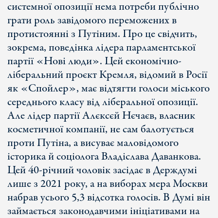
системної опозиції нема потреби публічно
грати роль завідомого переможених в
протистоянні з Путіним. Про це свідчить,
зокрема, поведінка лідера парламентської
партії «Нові люди». Цей економічно-
ліберальний проєкт Кремля, відомий в Росії
як «Спойлер», має відтягти голоси міського
середнього класу від ліберальної опозиції.
Але лідер партії Алєксєй Нєчаєв, власник
косметичної компанії, не сам балотується
проти Путіна, а висуває маловідомого
історика й соціолога Владіслава Даванкова.
Цей 40-річний чоловік засідає в Держдумі
лише з 2021 року, а на виборах мера Москви
набрав усього 5,3 відсотка голосів. В Думі він
займається законодавчими ініціативами на