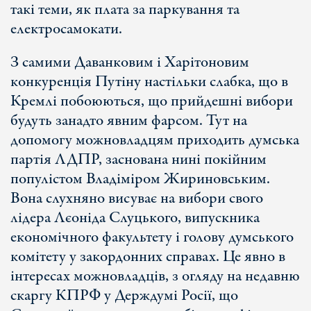
такі теми, як плата за паркування та
електросамокати.
З самими Даванковим і Харітоновим
конкуренція Путіну настільки слабка, що в
Кремлі побоюються, що прийдешні вибори
будуть занадто явним фарсом. Тут на
допомогу можновладцям приходить думська
партія ЛДПР, заснована нині покійним
популістом Владіміром Жириновським.
Вона слухняно висуває на вибори свого
лідера Лєоніда Слуцького, випускника
економічного факультету і голову думського
комітету у закордонних справах. Це явно в
інтересах можновладців, з огляду на недавню
скаргу КПРФ у Держдумі Росії, що