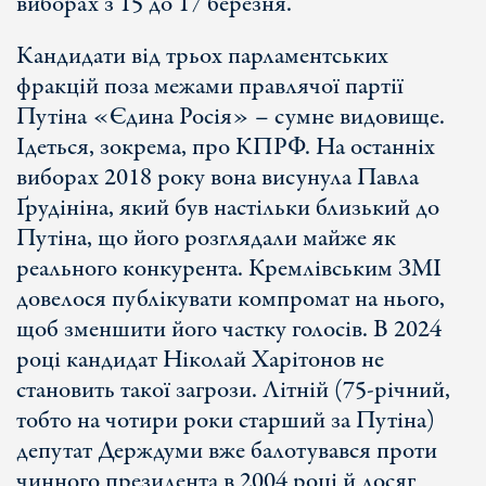
виборах з 15 до 17 березня.
Кандидати від трьох парламентських
фракцій поза межами правлячої партії
Путіна «Єдина Росія» – сумне видовище.
Ідеться, зокрема, про КПРФ. На останніх
виборах 2018 року вона висунула Павла
Ґрудініна, який був настільки близький до
Путіна, що його розглядали майже як
реального конкурента. Кремлівським ЗМІ
довелося публікувати компромат на нього,
щоб зменшити його частку голосів. В 2024
році кандидат Ніколай Харітонов не
становить такої загрози. Літній (75-річний,
тобто на чотири роки старший за Путіна)
депутат Держдуми вже балотувався проти
чинного президента в 2004 році й досяг