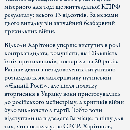
мізерного для тоді ще життєздатної КПРФ
результату: всього 13 відсотків. За межами
цього випадку він звичайний безбарвний
прихильник війни.
Відколи Харітонов уперше виступив в ролі
контркандидата, комуністи, як і більшість
їхніх прихильників, постаріли на 20 років.
Раніше дехто з незадоволених ситуативно
розглядав їх як альтернативу путінській
«Єдиній Росії», але після початку
вторгнення в Україну вони пристосувались
до російського мейнстріму, а критиків війни
було виключено з партії. Тобто вони
відступили на відведене їм місце: в нішу для
тих, хто ностальгує за СРСР. Харітонов,