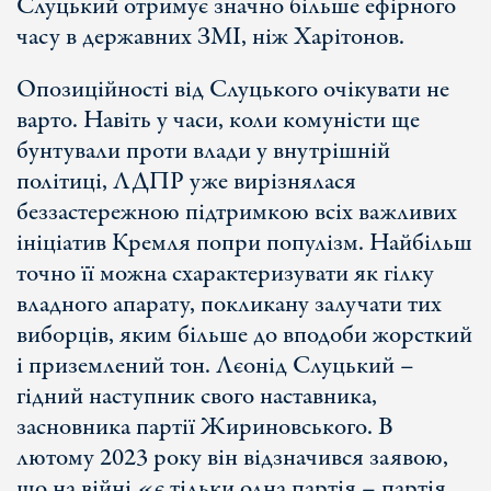
Слуцький отримує значно більше ефірного
часу в державних ЗМІ, ніж Харітонов.
Опозиційності від Слуцького очікувати не
варто. Навіть у часи, коли комуністи ще
бунтували проти влади у внутрішній
політиці, ЛДПР уже вирізнялася
беззастережною підтримкою всіх важливих
ініціатив Кремля попри популізм. Найбільш
точно її можна схарактеризувати як гілку
владного апарату, покликану залучати тих
виборців, яким більше до вподоби жорсткий
і приземлений тон. Лєонід Слуцький –
гідний наступник свого наставника,
засновника партії Жириновського. В
лютому 2023 року він відзначився заявою,
що на війні «є тільки одна партія – партія