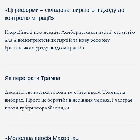
«Ці реформи – складова ширшого підходу до
контролю міграції»
Клер Ейнслі про невдачі Лейбористської партії, стратегію
для лівоцентристських партій та нову реформу
британського уряду щодо мігрантів
Як переграти Трампа
Десантіс вважається головним суперником Трампа на
виборах. Проте це боротьба в нерівних умовах, і час грає
проти губернатора Флориди.
«Молодша версія Макрона»