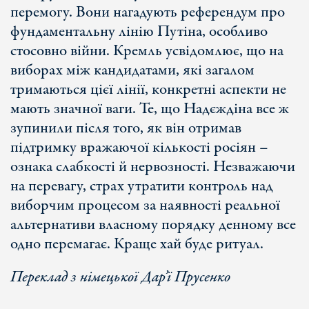
перемогу. Вони нагадують референдум про
фундаментальну лінію Путіна, особливо
стосовно війни. Кремль усвідомлює, що на
виборах між кандидатами, які загалом
тримаються цієї лінії, конкретні аспекти не
мають значної ваги. Те, що Надєждіна все ж
зупинили після того, як він отримав
підтримку вражаючої кількості росіян –
ознака слабкості й нервозності. Незважаючи
на перевагу, страх утратити контроль над
виборчим процесом за наявності реальної
альтернативи власному порядку денному все
одно перемагає. Краще хай буде ритуал.
Переклад з німецької Дар’ї
Прусенко