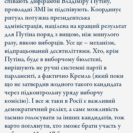
співають дифірамби Владіміру Путіну,
провладні ЗМІ їм підспівують. Координує
ритуал потужна президентська
адміністрація, націлена на кращий результат
для Путіна поряд з вищою, ніж минулого
разу, явкою виборців. Усе це – механізм,
відпрацьований десятиліттями. Хто, крім
Путіна, буде в виборчому бюлетені,
вирішують не ручні системні партії в
парламенті, а фактично Кремль (який поки
що не затвердив жодного такого кандидата
через підконтрольну уряду виборчу
комісію). І все ж таки в Росії є важливий
демократичний релікт, а саме можливість
таємно голосувати за інших кандидатів, тож
варто поглянути, хто зможе брати участь у