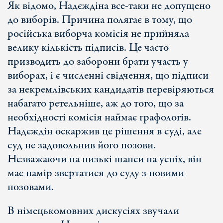
Як відомо, Надєждіна все-таки не допущено
до виборів. Причина полягає в тому, що
російська виборча комісія не прийняла
велику кількість підписів. Це часто
призводить до заборони брати участь у
виборах, і є численні свідчення, що підписи
за некремлівських кандидатів перевіряються
набагато ретельніше, аж до того, що за
необхідності комісія наймає графологів.
Надєждін оскаржив це рішення в суді, але
суд не задовольнив його позови.
Незважаючи на низькі шанси на успіх, він
має намір звертатися до суду з новими
позовами.
В німецькомовних дискусіях звучали