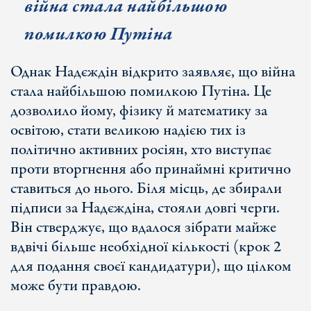
війна стала найбільшою
помилкою Путіна
Однак Надєждін відкрито заявляє, що війна
стала найбільшою помилкою Путіна. Це
дозволило йому, фізику й математику за
освітою, стати великою надією тих із
політично активних росіян, хто виступає
проти вторгнення або принаймні критично
ставиться до нього. Біля місць, де збирали
підписи за Надєждіна, стояли довгі черги.
Він стверджує, що вдалося зібрати майже
вдвічі більше необхідної кількості (крок 2
для подання своєї кандидатури), що цілком
може бути правдою.