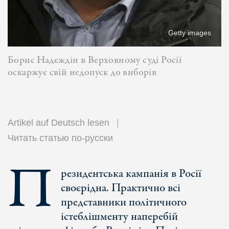
Getty images
Борис Надєждін в Верховному суді Росії
оскаржує свій недопуск до виборів
Artikel auf Deutsch lesen
Читать статью по-русски
П
резидентська кампанія в Росії
своєрідна. Практично всі
представники політичного
істеблішменту наперебій