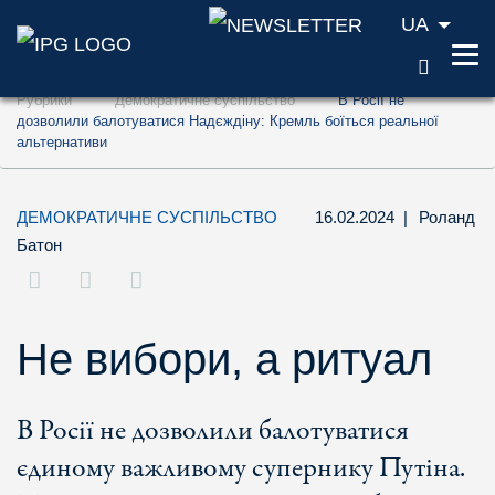
UA
ПОШУ
Перейти до змісту (ключ доступу '1')
Рубрики
Демократичне суспільство
В Росії не
Перейти до пошуку (ключ доступу '2')
дозволили балотуватися Надєждіну: Кремль боїться реальної
альтернативи
Перейти до навігації (ключ доступу '3')
ДЕМОКРАТИЧНЕ СУСПІЛЬСТВО
16.02.2024
|
Роланд
Батон
Не вибори, а ритуал
В Росії не дозволили балотуватися
єдиному важливому супернику Путіна.