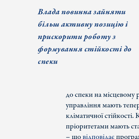
Влада повинна зайняти
більш активну позицію і
прискорити роботу з
формування стійкості до
спеки
до спеки на місцевому р
управління мають тепе
кліматичної стійкості.
пріоритетами мають ста
– що
відповідає
програм