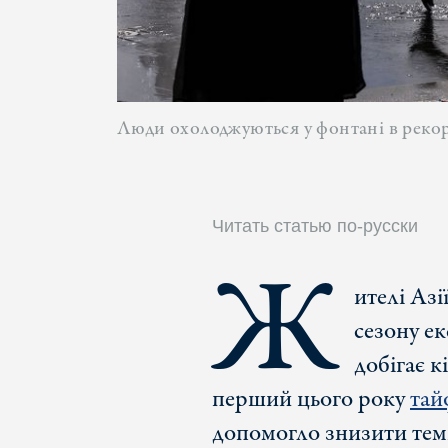
Люди охолоджуються у фонтані в рекор
Читать статью по-русски
Ж
ителі Азі
сезону ек
добігає к
перший цього року
тай
допомогло знизити темп