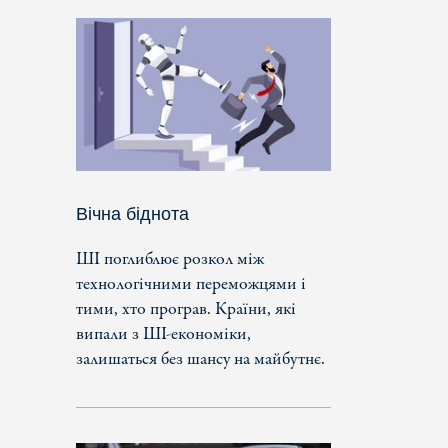
Вічна біднота
ШІ поглиблює розкол між
технологічними переможцями і
тими, хто програв. Країни, які
випали з ШІ-економіки,
залишаться без шансу на майбутнє.