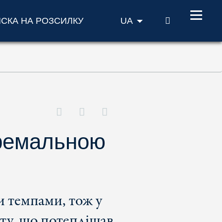
ПОШУК
ИСКА НА РОЗСИЛКУ
UA
тремальною
 темпами, тож у
іту, що потеплішав.