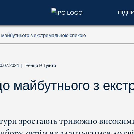
ПІДП
о майбутнього з екстремальною спекою
0.07.2024
|
Ренцо Р. Гуінто
до майбутнього з екс
атури зростають тривожно високими
ибору, окрім як адаптуватися до св