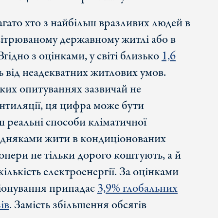
Багато хто з найбільш вразливих людей в
вітрюваному державному житлі або в
гідно з оцінками, у світі близько
1,6
 від неадекватних житлових умов.
аких опитуваннях зазвичай не
нтиляції, ця цифра може бути
ш реальні способи кліматичної
бідняками жити в кондиціонованих
нери не тільки дорого коштують, а й
ількість електроенергії. За оцінками
ціонування припадає
3,9% глобальних
ів
. Замість збільшення обсягів