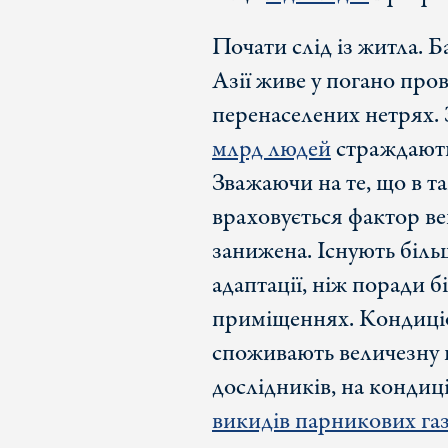
Почати слід із житла. 
Азії живе у погано про
перенаселених нетрях. З
млрд людей
страждають
Зважаючи на те, що в т
враховується фактор ве
занижена. Існують біль
адаптації, ніж поради 
приміщеннях. Кондиціо
споживають величезну к
дослідників, на конди
викидів парникових газ