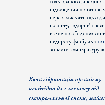
спалюваного викопного
підвищений попит на е
переосмислити підходи 
планету, і здоров’я нас
включно з Індонезією 
недорогу фарбу для
«о
знизити температуру в
Хоча гідратація організму
необхідна для захисту від
екстремальної спеки, майж