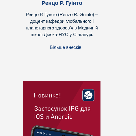
Ренцо Р. Гуінто
Ренцо Р. Гуінто (Renzo R. Guinto) –
доцент кафедри глобального і
планетарного здоров’я в Медичній
школі Дьюка-НУС у Сінгапурі.
Більше внесків