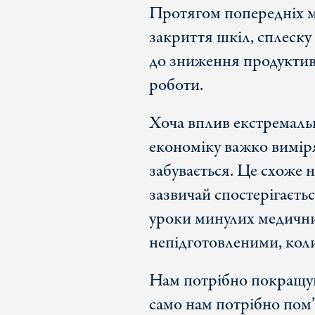
Протягом попередніх м
закриття шкіл, сплеску
до зниження продуктивн
роботи.
Хоча вплив екстремальн
економіку важко виміря
забувається. Це схоже 
зазвичай спостерігаєтьс
уроки минулих медични
непідготовленими, кол
Нам потрібно покращува
само нам потрібно пом’