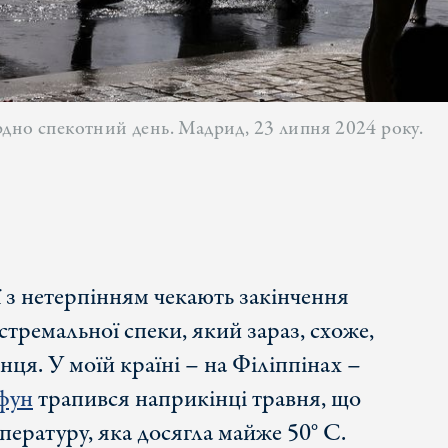
дно спекотний день. Мадрид, 23 липня 2024 року.
ї з нетерпінням чекають закінчення
стремальної спеки, який зараз, схоже,
інця. У моїй країні – на Філіппінах –
фун
трапився наприкінці травня, що
ературу, яка досягла майже 50° C.