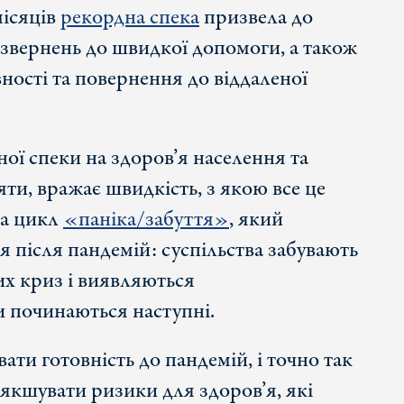
ісяців
рекордна спека
призвела до
 звернень до швидкої допомоги, а також
ості та повернення до віддаленої
ої спеки на здоров’я населення та
ти, вражає швидкість, з якою все це
на цикл
«паніка/забуття»
, який
я після пандемій: суспільства забувають
х криз і виявляються
и починаються наступні.
ти готовність до пандемій, і точно так
якшувати ризики для здоров’я, які