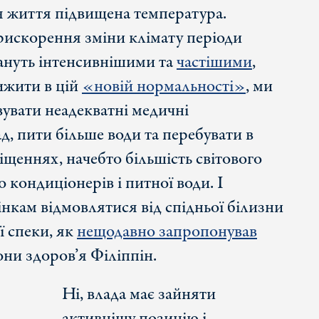
я життя підвищена температура.
прискорення зміни клімату періоди
тануть інтенсивнішими та
частішими
,
ижити в цій
«новій нормальності»
, ми
увати неадекватні медичні
д, пити більше води та перебувати в
щеннях, начебто більшість світового
 кондиціонерів і питної води. І
нкам відмовлятися від спідньої білизни
ї спеки, як
нещодавно запропонував
ни здоров’я Філіппін.
Ні, влада має зайняти
активнішу позицію і