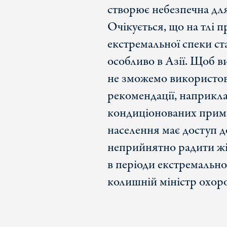
створює небезпечна дл
Очікується, що на тлі 
екстремальної спеки с
особливо в Азії. Щоб в
не зможемо використов
рекомендації, наприкла
кондиціонованих примі
населення має доступ до
неприйнятно радити жі
в періоди екстремально
колишній міністр охоро