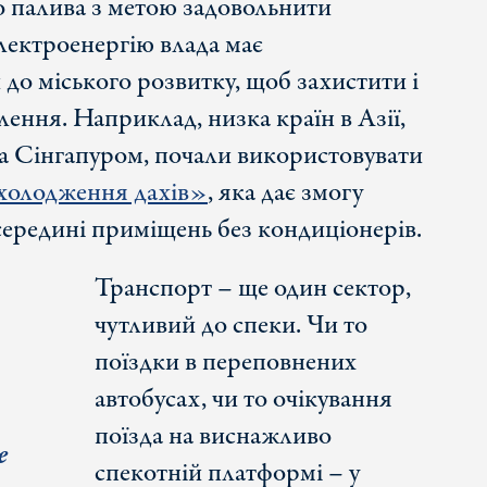
 палива з метою задовольнити
лектроенергію влада має
до міського розвитку, щоб захистити і
елення. Наприклад, низка країн в Азії,
та Сінгапуром, почали використовувати
холодження дахів»
, яка дає змогу
середині приміщень без кондиціонерів.
Транспорт – ще один сектор,
чутливий до спеки. Чи то
поїздки в переповнених
автобусах, чи то очікування
поїзда на виснажливо
е
спекотній платформі – у