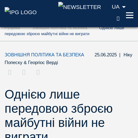
UA
ПОШУ
Перейти до змісту (ключ доступу '1')
Рубрики
Зовнішня політика та безпека
Однією лише
Перейти до пошуку (ключ доступу '2')
передовою зброєю майбутні війни не виграти
Перейти до навігації (ключ доступу '3')
ЗОВНІШНЯ ПОЛІТИКА ТА БЕЗПЕКА
25.06.2025
|
Ніку
Попеску
&
Георгіос Верді
Однією лише
передовою зброєю
майбутні війни не
виграти