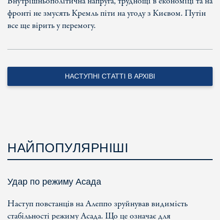
Внутрішньополітична напруга, труднощі в економіці та на
фронті не змусять Кремль піти на угоду з Києвом. Путін
все ще вірить у перемогу.
НАСТУПНІ СТАТТІ В АРХІВІ
НАЙПОПУЛЯРНІШІ
Удар по режиму Асада
Наступ повстанців на Алеппо зруйнував видимість
стабільності режиму Асада. Що це означає для