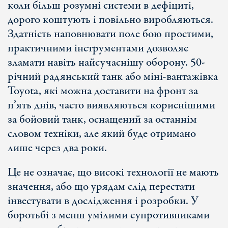
коли більш розумні системи в дефіциті,
дорого коштують і повільно виробляються.
Здатність наповнювати поле бою простими,
практичними інструментами дозволяє
зламати навіть найсучаснішу оборону. 50-
річний радянський танк або міні-вантажівка
Toyota, які можна доставити на фронт за
п’ять днів, часто виявляються кориснішими
за бойовий танк, оснащений за останнім
словом техніки, але який буде отримано
лише через два роки.
Це не означає, що високі технології не мають
значення, або що урядам слід перестати
інвестувати в дослідження і розробки. У
боротьбі з менш умілими супротивниками