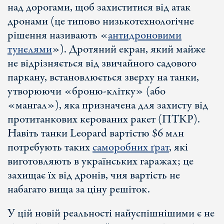
над дорогами, щоб захиститися від атак
дронами (це типово низькотехнологічне
рішення називають «
антидроновими
тунелями
»). Дротяний екран, який майже
не відрізняється від звичайного садового
паркану, встановлюється зверху на танки,
утворюючи «броню-клітку» (або
«мангал»), яка призначена для захисту від
протитанкових керованих ракет (ПТКР).
Навіть танки Leopard вартістю $6 млн
потребують таких
саморобних ґрат
, які
виготовляють в українських гаражах; це
захищає їх від дронів, чия вартість не
набагато вища за ціну решіток.
У цій новій реальності найуспішнішими є не