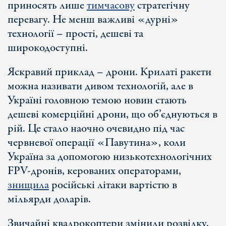
приносять лише
тимчасову
стратегічну
перевагу. Не менш важливі «дурні»
технології – прості, дешеві та
широкодоступні.
Яскравий приклад – дрони. Крилаті ракети
можна називати дивом технологій, але в
Україні головною темою новин стають
дешеві комерційні дрони, що об’єднуються в
рій. Це стало наочно очевидно під час
червневої операції «Павутина», коли
Україна за допомогою низькотехнологічних
FPV-дронів, керованих операторами,
знищила
російські літаки вартістю в
мільярди доларів.
Звичайні квадрокоптери змінили розвідку,