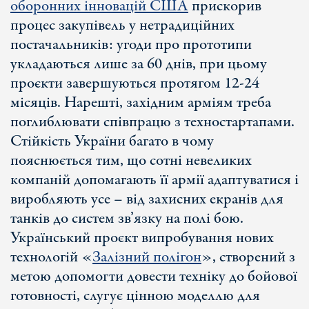
оборонних інновацій США
прискорив
процес закупівель у нетрадиційних
постачальників: угоди про прототипи
укладаються лише за 60 днів, при цьому
проєкти завершуються протягом 12-24
місяців. Нарешті, західним арміям треба
поглиблювати співпрацю з техностартапами.
Стійкість України багато в чому
пояснюється тим, що сотні невеликих
компаній допомагають її армії адаптуватися і
виробляють усе – від захисних екранів для
танків до систем зв’язку на полі бою.
Український проєкт випробування нових
технологій «
Залізний полігон
», створений з
метою допомогти довести техніку до бойової
готовності, слугує цінною моделлю для