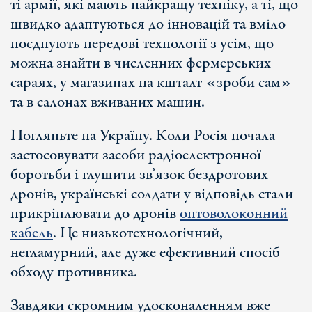
ті армії, які мають найкращу техніку, а ті, що
швидко адаптуються до інновацій та вміло
поєднують передові технології з усім, що
можна знайти в численних фермерських
сараях, у магазинах на кшталт «зроби сам»
та в салонах вживаних машин.
Погляньте на Україну. Коли Росія почала
застосовувати засоби радіоелектронної
боротьби і глушити зв’язок бездротових
дронів, українські солдати у відповідь стали
прикріплювати до дронів
оптоволоконний
кабель
. Це низькотехнологічний,
негламурний, але дуже ефективний спосіб
обходу противника.
Завдяки скромним удосконаленням вже