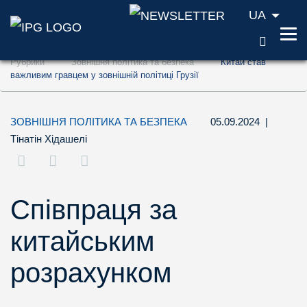
UA
ПОШУ
Перейти до змісту (ключ доступу '1')
Рубрики
Зовнішня політика та безпека
Китай став
Перейти до пошуку (ключ доступу '2')
важливим гравцем у зовнішній політиці Грузії
Перейти до навігації (ключ доступу '3')
ЗОВНІШНЯ ПОЛІТИКА ТА БЕЗПЕКА
05.09.2024
|
Тінатін Хідашелі
Співпраця за
китайським
розрахунком