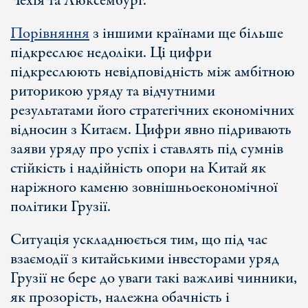
Чехія та Люксембург.
Порівняння
з іншими країнами ще більше
підкреслює недоліки. Ці цифри
підкреслюють невідповідність між амбітною
риторикою уряду та відчутними
результатами його стратегічних економічних
відносин з Китаєм. Цифри явно підривають
заяви уряду про успіх і ставлять під сумнів
стійкість і надійність опори на Китай як
наріжного каменю зовнішньоекономічної
політики Грузії.
Ситуація ускладнюється тим, що під час
взаємодії з китайськими інвесторами уряд
Грузії не бере до уваги такі важливі чинники,
як прозорість, належна обачність і