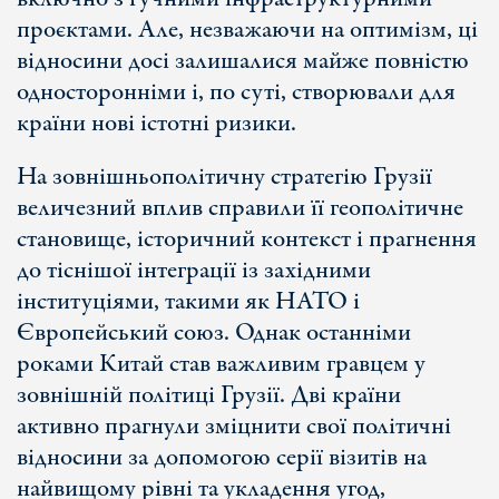
проєктами. Але, незважаючи на оптимізм, ці
відносини досі залишалися майже повністю
односторонніми і, по суті, створювали для
країни нові істотні ризики.
На зовнішньополітичну стратегію Грузії
величезний вплив справили її геополітичне
становище, історичний контекст і прагнення
до тіснішої інтеграції із західними
інституціями, такими як НАТО і
Європейський союз. Однак останніми
роками Китай став важливим гравцем у
зовнішній політиці Грузії. Дві країни
активно прагнули зміцнити свої політичні
відносини за допомогою серії візитів на
найвищому рівні та укладення угод,