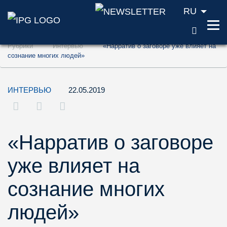
RU
ПОИС
Перейти к содержанию (ключ доступа '1'
Рубрики
Интервью
«Нарратив о заговоре уже влияет на
Перейти к поиску (ключ доступа '2')
сознание многих людей»
Перейти к навигации (ключ доступа '3')
ИНТЕРВЬЮ
22.05.2019
«Нарратив о заговоре
уже влияет на
сознание многих
людей»