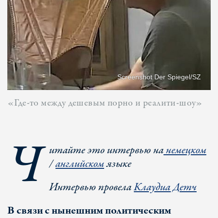
Screenshot Der Spiegel/SZ
«Где-то между дешевым порно и реалити-шоу»
Ч
итайте это интервью на
немецком
/
английском
языке
Интервью провела
Клаудиа Детч
В связи с нынешним политическим