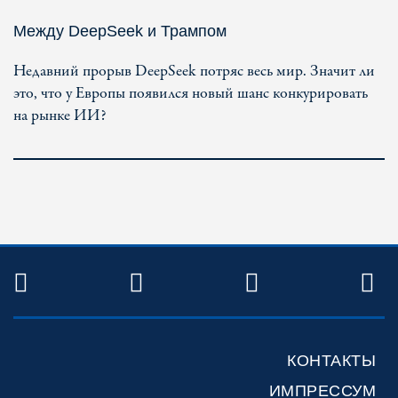
Между DeepSeek и Трампом
Недавний прорыв DeepSeek потряс весь мир. Значит ли
это, что у Европы появился новый шанс конкурировать
на рынке ИИ?
TWITTER
FACEBOOK
YOUTUBE
R
КОНТАКТЫ
ИМПРЕССУМ