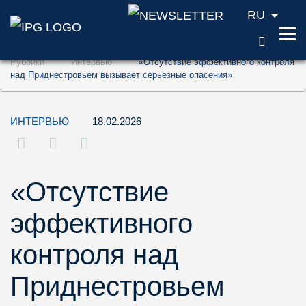
RU
ПОИС
Перейти к содержанию (ключ доступа '1'
Рубрики
Интервью
«Отсутствие эффективного контроля
Перейти к поиску (ключ доступа '2')
над Приднестровьем вызывает серьезные опасения»
Перейти к навигации (ключ доступа '3')
ИНТЕРВЬЮ
18.02.2026
«Отсутствие
эффективного
контроля над
Приднестровьем