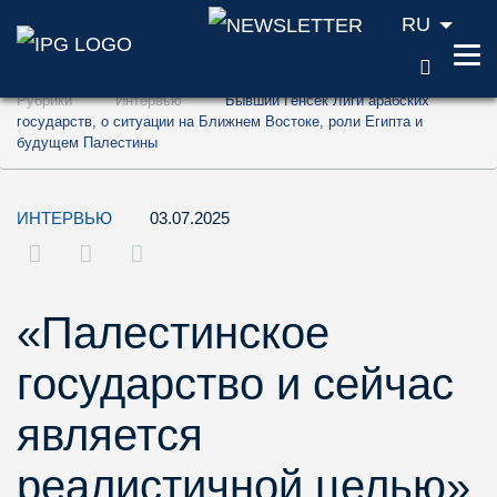
RU
ПОИС
Перейти к содержанию (ключ доступа '1'
Рубрики
Интервью
Бывший Генсек Лиги арабских
Перейти к поиску (ключ доступа '2')
государств, о ситуации на Ближнем Востоке, роли Египта и
будущем Палестины
Перейти к навигации (ключ доступа '3')
ИНТЕРВЬЮ
03.07.2025
«Палестинское
государство и сейчас
является
реалистичной целью»