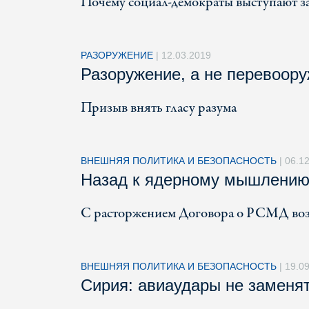
Почему социал-демократы выступают з
РАЗОРУЖЕНИЕ
|
12.03.2019
Разоружение, а не перевоор
Призыв внять гласу разума
ВНЕШНЯЯ ПОЛИТИКА И БЕЗОПАСНОСТЬ
|
06.1
Назад к ядерному мышлени
С расторжением Договора о РСМД возн
ВНЕШНЯЯ ПОЛИТИКА И БЕЗОПАСНОСТЬ
|
19.0
Сирия: авиаудары не заменят