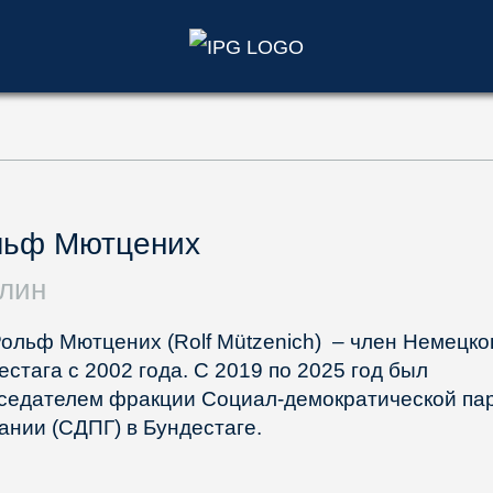
)
льф Мютцених
лин
Рольф Мютцених (Rolf Mützenich) – член Немецко
естага с 2002 года. С 2019 по 2025 год был
седателем фракции Социал-демократической па
ании (СДПГ) в Бундестаге.