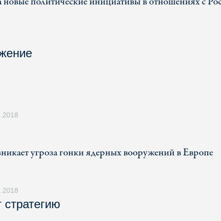
а новые политические инициативы в отношениях с Ро
ужение
2.2018
ю
икает угроза гонки ядерных вооружений в Европе
9.2018
 стратегию