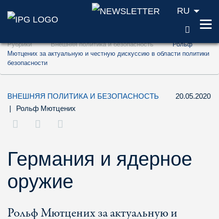
RU
ПОИС
Перейти к содержанию (ключ доступа '1'
Рубрики
Внешняя политика и безопасность
Рольф
Перейти к поиску (ключ доступа '2')
Мютцених за актуальную и честную дискуссию в области политики
безопасности
Перейти к навигации (ключ доступа '3')
ВНЕШНЯЯ ПОЛИТИКА И БЕЗОПАСНОСТЬ
20.05.2020
|
Рольф Мютцених
Германия и ядерное
оружие
Рольф Мютцених за актуальную и