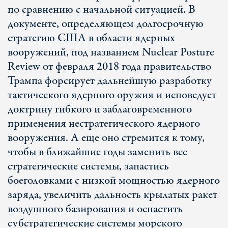
по сравнению с начальной ситуацией. В
документе, определяющем долгосрочную
стратегию США в области ядерных
вооружений, под названием Nuclear Posture
Review от февраля 2018 года правительство
Трампа форсирует дальнейшую разработку
тактического ядерного оружия и исповедует
доктрину гибкого и заблаговременного
применения нестратегического ядерного
вооружения. А еще оно стремится к тому,
чтобы в ближайшие годы заменить все
стратегические системы, запастись
боеголовками с низкой мощностью ядерного
заряда, увеличить дальность крылатых ракет
воздушного базирования и оснастить
субстратегические системы морского